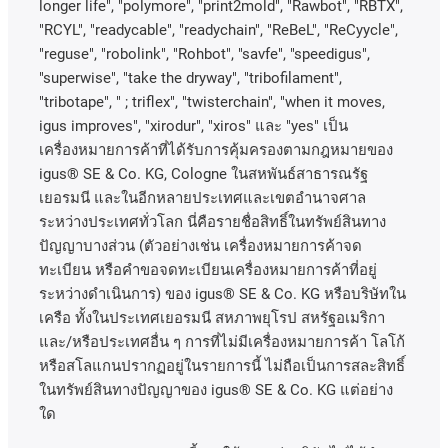
longer life", "polymore", "print2mold", "Rawbot", "RBTX",
"RCYL", "readycable", "readychain", "ReBeL", "ReCyycle",
"reguse", "robolink", "Rohbot", "savfe", "speedigus",
"superwise", "take the dryway", "tribofilament",
"tribotape", " ; triflex", "twisterchain", "when it moves,
igus improves", "xirodur", "xiros"
และ
"yes"
เป็น
เครื่องหมายการค้าที่ได้รับการคุ้มครองตามกฎหมายของ
igus® SE & Co. KG, Cologne
ในสหพันธ์สาธารณรัฐ
เยอรมนี
และในอีกหลายประเทศและเขตอํานาจศาล
ระหว่างประเทศทั่วโลก
นี่คือรายชื่อสิทธิ์ในทรัพย์สินทาง
ปัญญาบางส่วน
(
ตัวอย่างเช่น
เครื่องหมายการค้าจด
ทะเบียน
หรือคำขอจดทะเบียนเครื่องหมายการค้าที่อยู่
ระหว่างดำเนินการ
)
ของ
igus® SE & Co. KG
หรือบริษัทใน
เครือ
ทั้งในประเทศเยอรมนี
สหภาพยุโรป
สหรัฐอเมริกา
และ
/
หรือประเทศอื่น
ๆ
การที่ไม่มีเครื่องหมายการค้า
โลโก้
หรือสโลแกนปรากฏอยู่ในรายการนี้
ไม่ถือเป็นการสละสิทธิ์
ในทรัพย์สินทางปัญญาของ
igus® SE & Co. KG
แต่อย่าง
ใด