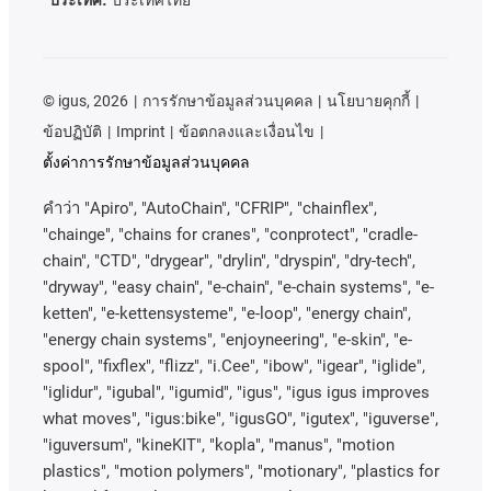
©
igus, 2026
การรักษาข้อมูลส่วนบุคคล
นโยบายคุกกี้
ข้อปฏิบัติ
Imprint
ข้อตกลงและเงื่อนไข
ตั้งค่าการรักษาข้อมูลส่วนบุคคล
คําว่า
"Apiro", "AutoChain", "CFRIP", "chainflex",
"chainge", "chains for cranes", "conprotect", "cradle-
chain", "CTD", "drygear", "drylin", "dryspin", "dry-tech",
"dryway", "easy chain", "e-chain", "e-chain systems", "e-
ketten", "e-kettensysteme", "e-loop", "energy chain",
"energy chain systems", "enjoyneering", "e-skin", "e-
spool", "fixflex", "flizz", "i.Cee", "ibow", "igear", "iglide",
"iglidur", "igubal", "igumid", "igus", "igus igus improves
what moves", "igus:bike", "igusGO", "igutex", "iguverse",
"iguversum", "kineKIT", "kopla", "manus", "motion
plastics", "motion polymers", "motionary", "plastics for