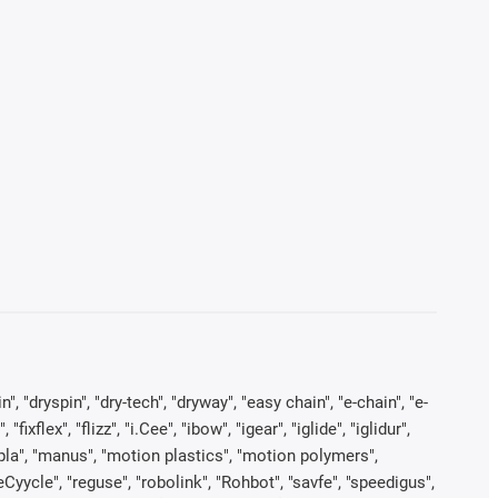
, "dryspin", "dry-tech", "dryway", "easy chain", "e-chain", "e-
lex", "flizz", "i.Cee", "ibow", "igear", "iglide", "iglidur",
kopla", "manus", "motion plastics", "motion polymers",
Cyycle", "reguse", "robolink", "Rohbot", "savfe", "speedigus",