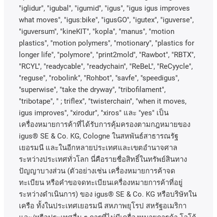
"iglidur", "igubal", "igumid", "igus", "igus igus improves
what moves", "igus:bike", "igusGO", "igutex", "iguverse",
"iguversum", "kineKIT", "kopla", "manus", "motion
plastics", "motion polymers", "motionary", "plastics for
longer life", "polymore", "print2mold", "Rawbot", "RBTX",
"RCYL", "readycable", "readychain", "ReBeL", "ReCyycle",
"reguse", "robolink", "Rohbot", "savfe", "speedigus",
"superwise", "take the dryway", "tribofilament",
"tribotape", " ; triflex", "twisterchain", "when it moves,
igus improves", "xirodur", "xiros"
และ
"yes"
เป็น
เครื่องหมายการค้าที่ได้รับการคุ้มครองตามกฎหมายของ
igus® SE & Co. KG, Cologne
ในสหพันธ์สาธารณรัฐ
เยอรมนี
และในอีกหลายประเทศและเขตอํานาจศาล
ระหว่างประเทศทั่วโลก
นี่คือรายชื่อสิทธิ์ในทรัพย์สินทาง
ปัญญาบางส่วน
(
ตัวอย่างเช่น
เครื่องหมายการค้าจด
ทะเบียน
หรือคำขอจดทะเบียนเครื่องหมายการค้าที่อยู่
ระหว่างดำเนินการ
)
ของ
igus® SE & Co. KG
หรือบริษัทใน
เครือ
ทั้งในประเทศเยอรมนี
สหภาพยุโรป
สหรัฐอเมริกา