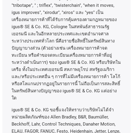
"tribotape", " ; triflex", "twisterchain", "when it moves,
igus improves", "xirodur", "xiros"
และ
"yes"
เป็น
เครื่องหมายการค้าที่ได้รับการคุ้มครองตามกฎหมายของ
igus® SE & Co. KG, Cologne
ในสหพันธ์สาธารณรัฐ
เยอรมนี
และในอีกหลายประเทศและเขตอํานาจศาล
ระหว่างประเทศทั่วโลก
นี่คือรายชื่อสิทธิ์ในทรัพย์สินทาง
ปัญญาบางส่วน
(
ตัวอย่างเช่น
เครื่องหมายการค้าจด
ทะเบียน
หรือคำขอจดทะเบียนเครื่องหมายการค้าที่อยู่
ระหว่างดำเนินการ
)
ของ
igus® SE & Co. KG
หรือบริษัทใน
เครือ
ทั้งในประเทศเยอรมนี
สหภาพยุโรป
สหรัฐอเมริกา
และ
/
หรือประเทศอื่น
ๆ
การที่ไม่มีเครื่องหมายการค้า
โลโก้
หรือสโลแกนปรากฏอยู่ในรายการนี้
ไม่ถือเป็นการสละสิทธิ์
ในทรัพย์สินทางปัญญาของ
igus® SE & Co. KG
แต่อย่าง
ใด
igus® SE & Co. KG ขอชี้แจงให้ทราบว่าบริษัทไม่ได้จํา
หน่ายผลิตภัณฑ์ของ Allen Bradley, B&R, Baumüller,
Beckhoff, Lahr, Control Techniques, Danaher Motion,
ELAU, FAGOR, FANUC, Festo, Heidenhain, Jetter, Lenze,