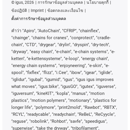
©
igus, 2026
การรักษาข้อมูลส่วนบุคคล
นโยบายคุกกี้
ข้อปฏิบัติ
Imprint
ข้อตกลงและเงื่อนไข
ตั้งค่าการรักษาข้อมูลส่วนบุคคล
คําว่า
"Apiro", "AutoChain", "CFRIP", "chainflex",
"chainge", "chains for cranes", "conprotect", "cradle-
chain", "CTD", "drygear", "drylin", "dryspin", "dry-tech",
"dryway", "easy chain", "e-chain", "e-chain systems", "e-
ketten", "e-kettensysteme", "e-loop", "energy chain",
"energy chain systems", "enjoyneering", "e-skin", "e-
spool", "fixflex", "flizz", "i.Cee", "ibow", "igear", "iglide",
"iglidur", "igubal", "igumid", "igus", "igus igus improves
what moves", "igus:bike", "igusGO", "igutex", "iguverse",
"iguversum", "kineKIT", "kopla", "manus", "motion
plastics", "motion polymers", "motionary", "plastics for
longer life", "polymore", "print2mold", "Rawbot", "RBTX",
"RCYL", "readycable", "readychain", "ReBeL", "ReCyycle",
"reguse", "robolink", "Rohbot", "savfe", "speedigus",
"superwise", "take the dryway", "tribofilament",