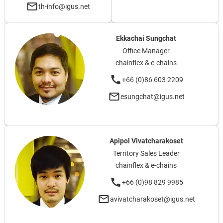
th-info@igus.net
Ekkachai Sungchat
Office Manager
chainflex & e-chains
+66 (0)86 603 2209
esungchat@igus.net
Apipol Vivatcharakoset
Territory Sales Leader
chainflex & e-chains
+66 (0)98 829 9985
avivatcharakoset@igus.net