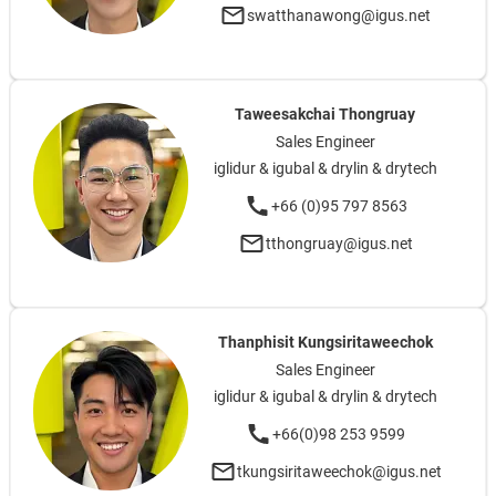
swatthanawong@igus.net
Taweesakchai Thongruay
Sales Engineer
iglidur & igubal & drylin & drytech
+66 (0)95 797 8563
tthongruay@igus.net
Thanphisit Kungsiritaweechok
Sales Engineer
iglidur & igubal & drylin & drytech
+66(0)98 253 9599
tkungsiritaweechok@igus.net