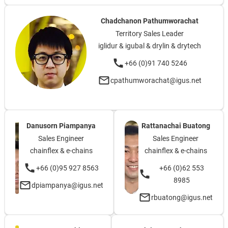
Chadchanon Pathumworachat
Territory Sales Leader
iglidur & igubal & drylin & drytech
+66 (0)91 740 5246
cpathumworachat@igus.net
Danusorn Piampanya
Rattanachai Buatong
Sales Engineer
Sales Engineer
chainflex & e-chains
chainflex & e-chains
+66 (0)95 927 8563
+66 (0)62 553
8985
dpiampanya@igus.net
rbuatong@igus.net