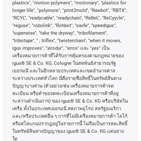
plastics", "motion polymers", "motionary", "plastics for
longer life", "polymore", "print2mold", "Rawbot", "RBTX",
"RCYL", "readycable", "readychain", "ReBeL", "ReCyycle",
"reguse", "robolink", "Rohbot", "savfe", "speedigus",
"superwise", "take the dryway", "tribofilament",
"tribotape", " ; triflex", "twisterchain", "when it moves,
igus improves", "xirodur", "xiros"
และ
"yes"
เป็น
เครื่องหมายการค้าที่ได้รับการคุ้มครองตามกฎหมายของ
igus® SE & Co. KG, Cologne
ในสหพันธ์สาธารณรัฐ
เยอรมนี
และในอีกหลายประเทศและเขตอํานาจศาล
ระหว่างประเทศทั่วโลก
นี่คือรายชื่อสิทธิ์ในทรัพย์สินทาง
ปัญญาบางส่วน
(
ตัวอย่างเช่น
เครื่องหมายการค้าจด
ทะเบียน
หรือคำขอจดทะเบียนเครื่องหมายการค้าที่อยู่
ระหว่างดำเนินการ
)
ของ
igus® SE & Co. KG
หรือบริษัทใน
เครือ
ทั้งในประเทศเยอรมนี
สหภาพยุโรป
สหรัฐอเมริกา
และ
/
หรือประเทศอื่น
ๆ
การที่ไม่มีเครื่องหมายการค้า
โลโก้
หรือสโลแกนปรากฏอยู่ในรายการนี้
ไม่ถือเป็นการสละสิทธิ์
ในทรัพย์สินทางปัญญาของ
igus® SE & Co. KG
แต่อย่าง
ใด