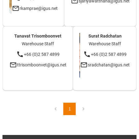
sjariyawatthana@igus.net
rkamprae@igus.net
Tanavat Trisomboonvet
Surat Radchatan
Warehouse Staff
Warehouse Staff
+66 (0)2 587 4899
+66 (0)2 587 4899
ttrisomboonvet@igus.net
sradchatan@igus.net
1