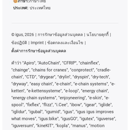
ภาษา:
ภาษาไทย
ประเทศ:
ประเทศไทย
©
igus, 2026
การรักษาข้อมูลส่วนบุคคล
นโยบายคุกกี้
ข้อปฏิบัติ
Imprint
ข้อตกลงและเงื่อนไข
ตั้งค่าการรักษาข้อมูลส่วนบุคคล
คําว่า
"Apiro", "AutoChain", "CFRIP", "chainflex",
"chainge", "chains for cranes", "conprotect", "cradle-
chain", "CTD", "drygear", "drylin", "dryspin", "dry-tech",
"dryway", "easy chain", "e-chain", "e-chain systems", "e-
ketten", "e-kettensysteme", "e-loop", "energy chain",
"energy chain systems", "enjoyneering", "e-skin", "e-
spool", "fixflex", "flizz", "i.Cee", "ibow", "igear", "iglide",
"iglidur", "igubal", "igumid", "igus", "igus igus improves
what moves", "igus:bike", "igusGO", "igutex", "iguverse",
"iguversum", "kineKIT", "kopla", "manus", "motion