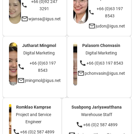
+66 (0)92 247
3291
+66 (0)63 197
8543
wjansa@igus.net
judon@igus.net
Jutharat Mingmol
Palasorn Chonvasin
Digital Marketing
Digital Marketing
+66 (0)63 197
+66 (0)63 197 8543
8543
pchonvasin@igus.net
jmingmol@igus.net
Romklao Kamprae
Suabpong Jariyawatthana
Project and Service
Warehouse Staff
Engineer
+66 (0)2 587 4899
+66 (0)2 587 4899