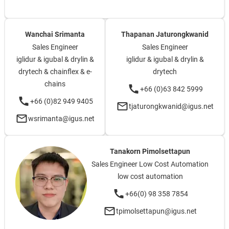
Wanchai Srimanta
Thapanan Jaturongkwanid
Sales Engineer
Sales Engineer
iglidur & igubal & drylin &
iglidur & igubal & drylin &
drytech & chainflex & e-
drytech
chains
+66 (0)63 842 5999
+66 (0)82 949 9405
tjaturongkwanid@igus.net
wsrimanta@igus.net
Tanakorn Pimolsettapun
Sales Engineer Low Cost Automation
low cost automation
+66(0) 98 358 7854
tpimolsettapun@igus.net