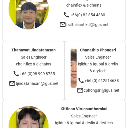
chainflex & e-chains
+66(0) 82 854 4880
tsitthisantikul@igus.net
Thanawat Jindatanasan
Chanathip Phongsri
Sales Engineer
Sales Engineer
chainflex & e-chains
iglidur & igubal & drylin
& drytech
+66 (0)98 999 8755
+66 (0) 612514638
tjindatanasan@igus.net
cphongsri@igus.net
Kittinan Virunsunthornkul
Sales Engineer
iglidur & igubal & drylin & drytech