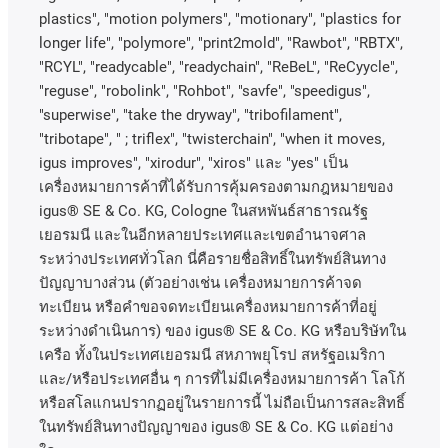
plastics", "motion polymers", "motionary", "plastics for
longer life", "polymore", "print2mold", "Rawbot", "RBTX",
"RCYL", "readycable", "readychain", "ReBeL", "ReCyycle",
"reguse", "robolink", "Rohbot", "savfe", "speedigus",
"superwise", "take the dryway", "tribofilament",
"tribotape", " ; triflex", "twisterchain", "when it moves,
igus improves", "xirodur", "xiros"
และ
"yes"
เป็น
เครื่องหมายการค้าที่ได้รับการคุ้มครองตามกฎหมายของ
igus® SE & Co. KG, Cologne
ในสหพันธ์สาธารณรัฐ
เยอรมนี
และในอีกหลายประเทศและเขตอํานาจศาล
ระหว่างประเทศทั่วโลก
นี่คือรายชื่อสิทธิ์ในทรัพย์สินทาง
ปัญญาบางส่วน
(
ตัวอย่างเช่น
เครื่องหมายการค้าจด
ทะเบียน
หรือคำขอจดทะเบียนเครื่องหมายการค้าที่อยู่
ระหว่างดำเนินการ
)
ของ
igus® SE & Co. KG
หรือบริษัทใน
เครือ
ทั้งในประเทศเยอรมนี
สหภาพยุโรป
สหรัฐอเมริกา
และ
/
หรือประเทศอื่น
ๆ
การที่ไม่มีเครื่องหมายการค้า
โลโก้
หรือสโลแกนปรากฏอยู่ในรายการนี้
ไม่ถือเป็นการสละสิทธิ์
ในทรัพย์สินทางปัญญาของ
igus® SE & Co. KG
แต่อย่าง