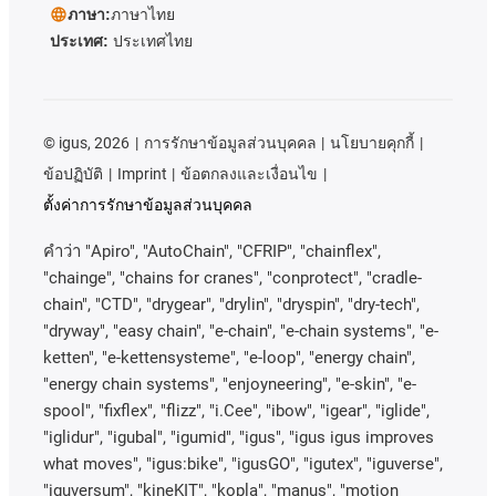
ภาษา:
ภาษาไทย
ประเทศ:
ประเทศไทย
©
igus, 2026
การรักษาข้อมูลส่วนบุคคล
นโยบายคุกกี้
ข้อปฏิบัติ
Imprint
ข้อตกลงและเงื่อนไข
ตั้งค่าการรักษาข้อมูลส่วนบุคคล
คําว่า
"Apiro", "AutoChain", "CFRIP", "chainflex",
"chainge", "chains for cranes", "conprotect", "cradle-
chain", "CTD", "drygear", "drylin", "dryspin", "dry-tech",
"dryway", "easy chain", "e-chain", "e-chain systems", "e-
ketten", "e-kettensysteme", "e-loop", "energy chain",
"energy chain systems", "enjoyneering", "e-skin", "e-
spool", "fixflex", "flizz", "i.Cee", "ibow", "igear", "iglide",
"iglidur", "igubal", "igumid", "igus", "igus igus improves
what moves", "igus:bike", "igusGO", "igutex", "iguverse",
"iguversum", "kineKIT", "kopla", "manus", "motion