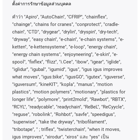
ตั้งค่าการรักษาข้อมูลส่วนบุคคล
คําว่า
"Apiro", "AutoChain", "CFRIP", "chainflex",
"chainge", "chains for cranes", "conprotect", "cradle-
chain", "CTD", "drygear", "drylin", "dryspin", "dry-tech",
"dryway", "easy chain", "e-chain", "e-chain systems", "e-
ketten", "e-kettensysteme", "e-loop", "energy chain",
"energy chain systems", "enjoyneering", "e-skin", "e-
spool", "fixflex", "flizz", "i.Cee", "ibow", "igear", "iglide",
"iglidur", "igubal", "igumid", "igus", "igus igus improves
what moves", "igus:bike", "igusGO", "igutex", "iguverse",
"iguversum", "kineKIT", "kopla", "manus", "motion
plastics", "motion polymers", "motionary", "plastics for
longer life", "polymore", "print2mold", "Rawbot", "RBTX",
"RCYL", "readycable", "readychain", "ReBeL", "ReCyycle",
"reguse", "robolink", "Rohbot", "savfe", "speedigus",
"superwise", "take the dryway", "tribofilament",
"tribotape", " ; triflex", "twisterchain", "when it moves,
igus improves", "xirodur", "xiros"
และ
"yes"
เป็น