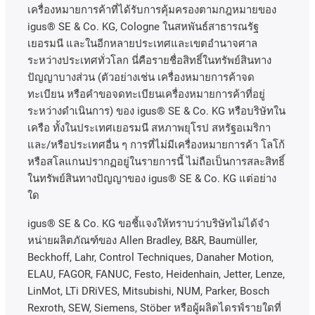
เครื่องหมายการค้าที่ได้รับการคุ้มครองตามกฎหมายของ
igus® SE & Co. KG, Cologne
ในสหพันธ์สาธารณรัฐ
เยอรมนี
และในอีกหลายประเทศและเขตอํานาจศาล
ระหว่างประเทศทั่วโลก
นี่คือรายชื่อสิทธิ์ในทรัพย์สินทาง
ปัญญาบางส่วน
(
ตัวอย่างเช่น
เครื่องหมายการค้าจด
ทะเบียน
หรือคำขอจดทะเบียนเครื่องหมายการค้าที่อยู่
ระหว่างดำเนินการ
)
ของ
igus® SE & Co. KG
หรือบริษัทใน
เครือ
ทั้งในประเทศเยอรมนี
สหภาพยุโรป
สหรัฐอเมริกา
และ
/
หรือประเทศอื่น
ๆ
การที่ไม่มีเครื่องหมายการค้า
โลโก้
หรือสโลแกนปรากฏอยู่ในรายการนี้
ไม่ถือเป็นการสละสิทธิ์
ในทรัพย์สินทางปัญญาของ
igus® SE & Co. KG
แต่อย่าง
ใด
igus® SE & Co. KG ขอชี้แจงให้ทราบว่าบริษัทไม่ได้จํา
หน่ายผลิตภัณฑ์ของ Allen Bradley, B&R, Baumüller,
Beckhoff, Lahr, Control Techniques, Danaher Motion,
ELAU, FAGOR, FANUC, Festo, Heidenhain, Jetter, Lenze,
LinMot, LTi DRiVES, Mitsubishi, NUM, Parker, Bosch
Rexroth, SEW, Siemens, Stöber หรือผู้ผลิตไดรฟ์รายใดที่