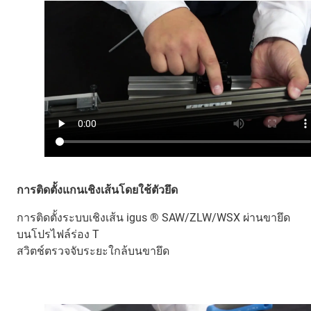
การติดตั้งแกนเชิงเส้นโดยใช้ตัวยึด
การติดตั้งระบบเชิงเส้น igus ® SAW/ZLW/WSX ผ่านขายึด
บนโปรไฟล์ร่อง T
สวิตช์ตรวจจับระยะใกล้บนขายึด