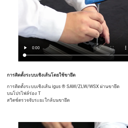
การติดตั้งระบบเชิงเส้นโดยใช้ขายึด
การติดตั้งระบบเชิงเส้น igus ® SAW/ZLW/WSX ผ่านขายึด
บนโปรไฟล์ร่อง T
สวิตช์ตรวจจับระยะใกล้บนขายึด