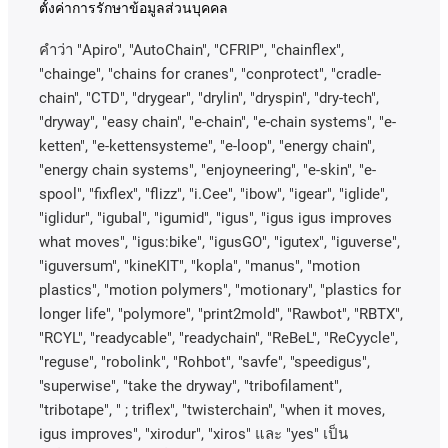
ตั้งค่าการรักษาข้อมูลส่วนบุคคล
คําว่า
"Apiro", "AutoChain", "CFRIP", "chainflex",
"chainge", "chains for cranes", "conprotect", "cradle-
chain", "CTD", "drygear", "drylin", "dryspin", "dry-tech",
"dryway", "easy chain", "e-chain", "e-chain systems", "e-
ketten", "e-kettensysteme", "e-loop", "energy chain",
"energy chain systems", "enjoyneering", "e-skin", "e-
spool", "fixflex", "flizz", "i.Cee", "ibow", "igear", "iglide",
"iglidur", "igubal", "igumid", "igus", "igus igus improves
what moves", "igus:bike", "igusGO", "igutex", "iguverse",
"iguversum", "kineKIT", "kopla", "manus", "motion
plastics", "motion polymers", "motionary", "plastics for
longer life", "polymore", "print2mold", "Rawbot", "RBTX",
"RCYL", "readycable", "readychain", "ReBeL", "ReCyycle",
"reguse", "robolink", "Rohbot", "savfe", "speedigus",
"superwise", "take the dryway", "tribofilament",
"tribotape", " ; triflex", "twisterchain", "when it moves,
igus improves", "xirodur", "xiros"
และ
"yes"
เป็น