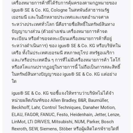
เครื่องหมายการค้าที่ได้รับการคุ้มครองตามกฎหมายของ
igus® SE & Co. KG, Cologne
ในสหพันธ์สาธารณรัฐ
เยอรมนี
และในอีกหลายประเทศและเขตอํานาจศาล
ระหว่างประเทศทั่วโลก
นี่คือรายชื่อสิทธิ์ในทรัพย์สินทาง
ปัญญาบางส่วน
(
ตัวอย่างเช่น
เครื่องหมายการค้าจด
ทะเบียน
หรือคำขอจดทะเบียนเครื่องหมายการค้าที่อยู่
ระหว่างดำเนินการ
)
ของ
igus® SE & Co. KG
หรือบริษัทใน
เครือ
ทั้งในประเทศเยอรมนี
สหภาพยุโรป
สหรัฐอเมริกา
และ
/
หรือประเทศอื่น
ๆ
การที่ไม่มีเครื่องหมายการค้า
โลโก้
หรือสโลแกนปรากฏอยู่ในรายการนี้
ไม่ถือเป็นการสละสิทธิ์
ในทรัพย์สินทางปัญญาของ
igus® SE & Co. KG
แต่อย่าง
ใด
igus® SE & Co. KG ขอชี้แจงให้ทราบว่าบริษัทไม่ได้จํา
หน่ายผลิตภัณฑ์ของ Allen Bradley, B&R, Baumüller,
Beckhoff, Lahr, Control Techniques, Danaher Motion,
ELAU, FAGOR, FANUC, Festo, Heidenhain, Jetter, Lenze,
LinMot, LTi DRiVES, Mitsubishi, NUM, Parker, Bosch
Rexroth, SEW, Siemens, Stöber หรือผู้ผลิตไดรฟ์รายใดที่