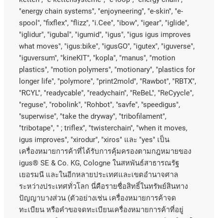
"energy chain systems", "enjoyneering", "e-skin", "e-
spool", "fixflex", "flizz", "i.Cee", "ibow", "igear", "iglide",
"iglidur", "igubal", "igumid", "igus", "igus igus improves
what moves", "igus:bike", "igusGO", "igutex", "iguverse",
"iguversum", "kineKIT", "kopla", "manus", "motion
plastics", "motion polymers", "motionary", "plastics for
longer life", "polymore", "print2mold", "Rawbot", "RBTX",
"RCYL", "readycable", "readychain", "ReBeL", "ReCyycle",
"reguse", "robolink", "Rohbot", "savfe", "speedigus",
"superwise", "take the dryway", "tribofilament",
"tribotape", " ; triflex", "twisterchain", "when it moves,
igus improves", "xirodur", "xiros"
และ
"yes"
เป็น
เครื่องหมายการค้าที่ได้รับการคุ้มครองตามกฎหมายของ
igus® SE & Co. KG, Cologne
ในสหพันธ์สาธารณรัฐ
เยอรมนี
และในอีกหลายประเทศและเขตอํานาจศาล
ระหว่างประเทศทั่วโลก
นี่คือรายชื่อสิทธิ์ในทรัพย์สินทาง
ปัญญาบางส่วน
(
ตัวอย่างเช่น
เครื่องหมายการค้าจด
ทะเบียน
หรือคำขอจดทะเบียนเครื่องหมายการค้าที่อยู่