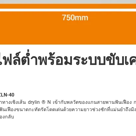
ไฟล์ต่ำพร้อมระบบขับเ
 ZLN-40
งเชิงเส้น drylin ® N เข้ากับพลวัตของแกนสายพานฟันเฟือง
นเฟืองขนาดกะทัดรัดโดดเด่นด้วยความยาวช่วงชักที่แม่นยำถึงมิล
ืองกลับ