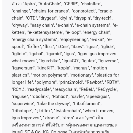
คําว่า
"Apiro", "AutoChain", "CFRIP", "chainflex",
"chainge", "chains for cranes", "conprotect", "cradle-
chain", "CTD", "drygear", "drylin", "dryspin", "dry-tech",
"dryway", "easy chain", "e-chain", "e-chain systems", "e-
ketten", "e-kettensysteme", "e-loop", "energy chain",
"energy chain systems", "enjoyneering", "e-skin", "e-
spool", "fixflex", "flizz", "i.Cee", "ibow", "igear", "iglide",
"iglidur", "igubal", "igumid", "igus", "igus igus improves
what moves", "igus:bike", "igusGO", "igutex", "iguverse",
"iguversum", "kineKIT", "kopla", "manus", "motion
plastics", "motion polymers", "motionary", "plastics for
longer life", "polymore", "print2mold", "Rawbot", "RBTX",
"RCYL", "readycable", "readychain", "ReBeL", "ReCyycle",
"reguse", "robolink", "Rohbot", "savfe", "speedigus",
"superwise", "take the dryway", "tribofilament",
"tribotape", " ; triflex", "twisterchain", "when it moves,
igus improves", "xirodur", "xiros"
และ
"yes"
เป็น
เครื่องหมายการค้าที่ได้รับการคุ้มครองตามกฎหมายของ
igus® SE & Co. KG, Cologne
ในสหพันธ์สาธารณรัฐ