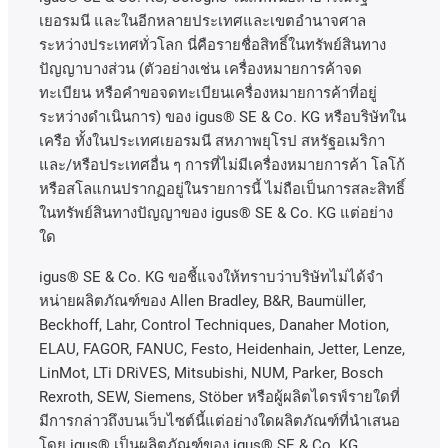
เยอรมนี
และในอีกหลายประเทศและเขตอํานาจศาล
ระหว่างประเทศทั่วโลก
นี่คือรายชื่อสิทธิ์ในทรัพย์สินทาง
ปัญญาบางส่วน
(
ตัวอย่างเช่น
เครื่องหมายการค้าจด
ทะเบียน
หรือคำขอจดทะเบียนเครื่องหมายการค้าที่อยู่
ระหว่างดำเนินการ
)
ของ
igus® SE & Co. KG
หรือบริษัทใน
เครือ
ทั้งในประเทศเยอรมนี
สหภาพยุโรป
สหรัฐอเมริกา
และ
/
หรือประเทศอื่น
ๆ
การที่ไม่มีเครื่องหมายการค้า
โลโก้
หรือสโลแกนปรากฏอยู่ในรายการนี้
ไม่ถือเป็นการสละสิทธิ์
ในทรัพย์สินทางปัญญาของ
igus® SE & Co. KG
แต่อย่าง
ใด
igus® SE & Co. KG ขอชี้แจงให้ทราบว่าบริษัทไม่ได้จํา
หน่ายผลิตภัณฑ์ของ Allen Bradley, B&R, Baumüller,
Beckhoff, Lahr, Control Techniques, Danaher Motion,
ELAU, FAGOR, FANUC, Festo, Heidenhain, Jetter, Lenze,
LinMot, LTi DRiVES, Mitsubishi, NUM, Parker, Bosch
Rexroth, SEW, Siemens, Stöber หรือผู้ผลิตไดรฟ์รายใดที่
มีการกล่าวถึงบนเว็บไซต์นี้แต่อย่างใดผลิตภัณฑ์ที่นําเสนอ
โดย igus® เป็นผลิตภัณฑ์ของ igus® SE & Co. KG