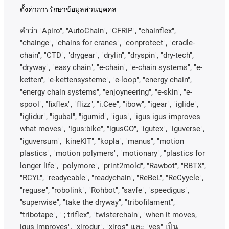
ตั้งค่าการรักษาข้อมูลส่วนบุคคล
คําว่า
"Apiro", "AutoChain", "CFRIP", "chainflex",
"chainge", "chains for cranes", "conprotect", "cradle-
chain", "CTD", "drygear", "drylin", "dryspin", "dry-tech",
"dryway", "easy chain", "e-chain", "e-chain systems", "e-
ketten", "e-kettensysteme", "e-loop", "energy chain",
"energy chain systems", "enjoyneering", "e-skin", "e-
spool", "fixflex", "flizz", "i.Cee", "ibow", "igear", "iglide",
"iglidur", "igubal", "igumid", "igus", "igus igus improves
what moves", "igus:bike", "igusGO", "igutex", "iguverse",
"iguversum", "kineKIT", "kopla", "manus", "motion
plastics", "motion polymers", "motionary", "plastics for
longer life", "polymore", "print2mold", "Rawbot", "RBTX",
"RCYL", "readycable", "readychain", "ReBeL", "ReCyycle",
"reguse", "robolink", "Rohbot", "savfe", "speedigus",
"superwise", "take the dryway", "tribofilament",
"tribotape", " ; triflex", "twisterchain", "when it moves,
igus improves", "xirodur", "xiros"
และ
"yes"
เป็น