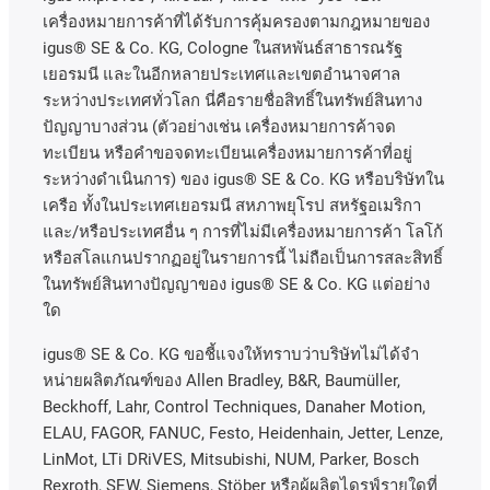
เครื่องหมายการค้าที่ได้รับการคุ้มครองตามกฎหมายของ
igus® SE & Co. KG, Cologne
ในสหพันธ์สาธารณรัฐ
เยอรมนี
และในอีกหลายประเทศและเขตอํานาจศาล
ระหว่างประเทศทั่วโลก
นี่คือรายชื่อสิทธิ์ในทรัพย์สินทาง
ปัญญาบางส่วน
(
ตัวอย่างเช่น
เครื่องหมายการค้าจด
ทะเบียน
หรือคำขอจดทะเบียนเครื่องหมายการค้าที่อยู่
ระหว่างดำเนินการ
)
ของ
igus® SE & Co. KG
หรือบริษัทใน
เครือ
ทั้งในประเทศเยอรมนี
สหภาพยุโรป
สหรัฐอเมริกา
และ
/
หรือประเทศอื่น
ๆ
การที่ไม่มีเครื่องหมายการค้า
โลโก้
หรือสโลแกนปรากฏอยู่ในรายการนี้
ไม่ถือเป็นการสละสิทธิ์
ในทรัพย์สินทางปัญญาของ
igus® SE & Co. KG
แต่อย่าง
ใด
igus® SE & Co. KG ขอชี้แจงให้ทราบว่าบริษัทไม่ได้จํา
หน่ายผลิตภัณฑ์ของ Allen Bradley, B&R, Baumüller,
Beckhoff, Lahr, Control Techniques, Danaher Motion,
ELAU, FAGOR, FANUC, Festo, Heidenhain, Jetter, Lenze,
LinMot, LTi DRiVES, Mitsubishi, NUM, Parker, Bosch
Rexroth, SEW, Siemens, Stöber หรือผู้ผลิตไดรฟ์รายใดที่