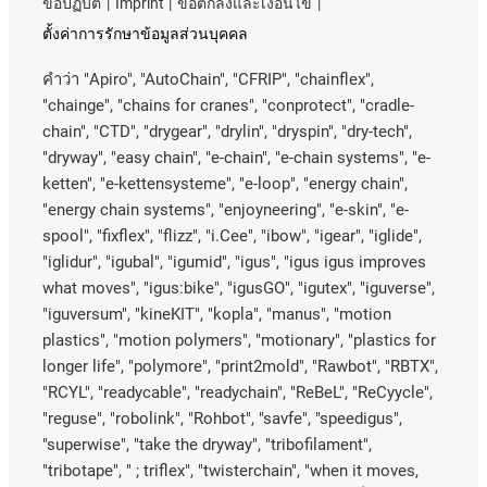
ข้อปฏิบัติ
Imprint
ข้อตกลงและเงื่อนไข
ตั้งค่าการรักษาข้อมูลส่วนบุคคล
คําว่า
"Apiro", "AutoChain", "CFRIP", "chainflex",
"chainge", "chains for cranes", "conprotect", "cradle-
chain", "CTD", "drygear", "drylin", "dryspin", "dry-tech",
"dryway", "easy chain", "e-chain", "e-chain systems", "e-
ketten", "e-kettensysteme", "e-loop", "energy chain",
"energy chain systems", "enjoyneering", "e-skin", "e-
spool", "fixflex", "flizz", "i.Cee", "ibow", "igear", "iglide",
"iglidur", "igubal", "igumid", "igus", "igus igus improves
what moves", "igus:bike", "igusGO", "igutex", "iguverse",
"iguversum", "kineKIT", "kopla", "manus", "motion
plastics", "motion polymers", "motionary", "plastics for
longer life", "polymore", "print2mold", "Rawbot", "RBTX",
"RCYL", "readycable", "readychain", "ReBeL", "ReCyycle",
"reguse", "robolink", "Rohbot", "savfe", "speedigus",
"superwise", "take the dryway", "tribofilament",
"tribotape", " ; triflex", "twisterchain", "when it moves,