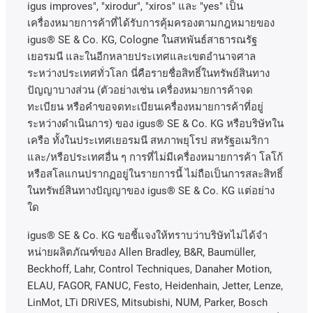
igus improves", "xirodur", "xiros"
และ
"yes"
เป็น
เครื่องหมายการค้าที่ได้รับการคุ้มครองตามกฎหมายของ
igus® SE & Co. KG, Cologne
ในสหพันธ์สาธารณรัฐ
เยอรมนี
และในอีกหลายประเทศและเขตอํานาจศาล
ระหว่างประเทศทั่วโลก
นี่คือรายชื่อสิทธิ์ในทรัพย์สินทาง
ปัญญาบางส่วน
(
ตัวอย่างเช่น
เครื่องหมายการค้าจด
ทะเบียน
หรือคำขอจดทะเบียนเครื่องหมายการค้าที่อยู่
ระหว่างดำเนินการ
)
ของ
igus® SE & Co. KG
หรือบริษัทใน
เครือ
ทั้งในประเทศเยอรมนี
สหภาพยุโรป
สหรัฐอเมริกา
และ
/
หรือประเทศอื่น
ๆ
การที่ไม่มีเครื่องหมายการค้า
โลโก้
หรือสโลแกนปรากฏอยู่ในรายการนี้
ไม่ถือเป็นการสละสิทธิ์
ในทรัพย์สินทางปัญญาของ
igus® SE & Co. KG
แต่อย่าง
ใด
igus® SE & Co. KG ขอชี้แจงให้ทราบว่าบริษัทไม่ได้จํา
หน่ายผลิตภัณฑ์ของ Allen Bradley, B&R, Baumüller,
Beckhoff, Lahr, Control Techniques, Danaher Motion,
ELAU, FAGOR, FANUC, Festo, Heidenhain, Jetter, Lenze,
LinMot, LTi DRiVES, Mitsubishi, NUM, Parker, Bosch