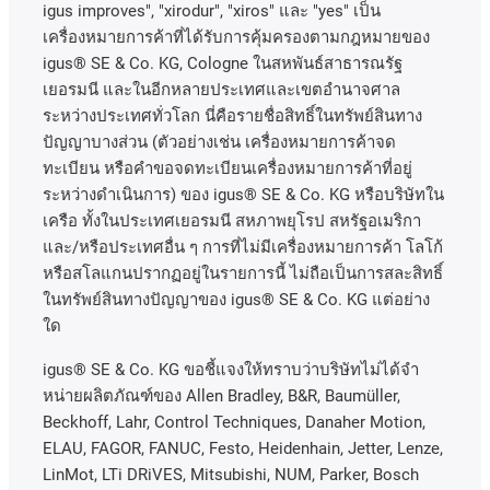
igus improves", "xirodur", "xiros"
และ
"yes"
เป็น
เครื่องหมายการค้าที่ได้รับการคุ้มครองตามกฎหมายของ
igus® SE & Co. KG, Cologne
ในสหพันธ์สาธารณรัฐ
เยอรมนี
และในอีกหลายประเทศและเขตอํานาจศาล
ระหว่างประเทศทั่วโลก
นี่คือรายชื่อสิทธิ์ในทรัพย์สินทาง
ปัญญาบางส่วน
(
ตัวอย่างเช่น
เครื่องหมายการค้าจด
ทะเบียน
หรือคำขอจดทะเบียนเครื่องหมายการค้าที่อยู่
ระหว่างดำเนินการ
)
ของ
igus® SE & Co. KG
หรือบริษัทใน
เครือ
ทั้งในประเทศเยอรมนี
สหภาพยุโรป
สหรัฐอเมริกา
และ
/
หรือประเทศอื่น
ๆ
การที่ไม่มีเครื่องหมายการค้า
โลโก้
หรือสโลแกนปรากฏอยู่ในรายการนี้
ไม่ถือเป็นการสละสิทธิ์
ในทรัพย์สินทางปัญญาของ
igus® SE & Co. KG
แต่อย่าง
ใด
igus® SE & Co. KG ขอชี้แจงให้ทราบว่าบริษัทไม่ได้จํา
หน่ายผลิตภัณฑ์ของ Allen Bradley, B&R, Baumüller,
Beckhoff, Lahr, Control Techniques, Danaher Motion,
ELAU, FAGOR, FANUC, Festo, Heidenhain, Jetter, Lenze,
LinMot, LTi DRiVES, Mitsubishi, NUM, Parker, Bosch