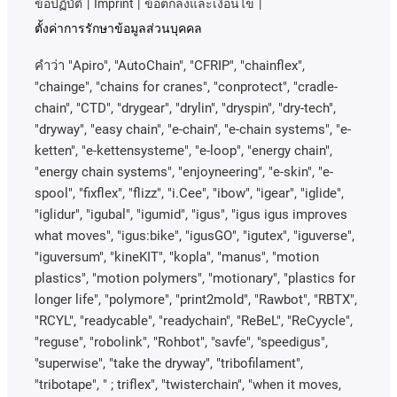
ข้อปฏิบัติ
Imprint
ข้อตกลงและเงื่อนไข
ตั้งค่าการรักษาข้อมูลส่วนบุคคล
คําว่า
"Apiro", "AutoChain", "CFRIP", "chainflex",
"chainge", "chains for cranes", "conprotect", "cradle-
chain", "CTD", "drygear", "drylin", "dryspin", "dry-tech",
"dryway", "easy chain", "e-chain", "e-chain systems", "e-
ketten", "e-kettensysteme", "e-loop", "energy chain",
"energy chain systems", "enjoyneering", "e-skin", "e-
spool", "fixflex", "flizz", "i.Cee", "ibow", "igear", "iglide",
"iglidur", "igubal", "igumid", "igus", "igus igus improves
what moves", "igus:bike", "igusGO", "igutex", "iguverse",
"iguversum", "kineKIT", "kopla", "manus", "motion
plastics", "motion polymers", "motionary", "plastics for
longer life", "polymore", "print2mold", "Rawbot", "RBTX",
"RCYL", "readycable", "readychain", "ReBeL", "ReCyycle",
"reguse", "robolink", "Rohbot", "savfe", "speedigus",
"superwise", "take the dryway", "tribofilament",
"tribotape", " ; triflex", "twisterchain", "when it moves,