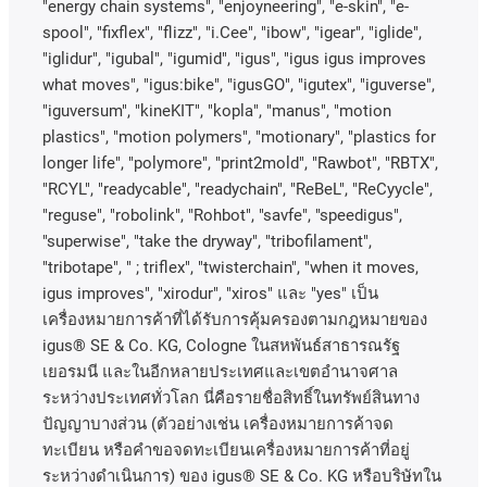
"energy chain systems", "enjoyneering", "e-skin", "e-
spool", "fixflex", "flizz", "i.Cee", "ibow", "igear", "iglide",
"iglidur", "igubal", "igumid", "igus", "igus igus improves
what moves", "igus:bike", "igusGO", "igutex", "iguverse",
"iguversum", "kineKIT", "kopla", "manus", "motion
plastics", "motion polymers", "motionary", "plastics for
longer life", "polymore", "print2mold", "Rawbot", "RBTX",
"RCYL", "readycable", "readychain", "ReBeL", "ReCyycle",
"reguse", "robolink", "Rohbot", "savfe", "speedigus",
"superwise", "take the dryway", "tribofilament",
"tribotape", " ; triflex", "twisterchain", "when it moves,
igus improves", "xirodur", "xiros"
และ
"yes"
เป็น
เครื่องหมายการค้าที่ได้รับการคุ้มครองตามกฎหมายของ
igus® SE & Co. KG, Cologne
ในสหพันธ์สาธารณรัฐ
เยอรมนี
และในอีกหลายประเทศและเขตอํานาจศาล
ระหว่างประเทศทั่วโลก
นี่คือรายชื่อสิทธิ์ในทรัพย์สินทาง
ปัญญาบางส่วน
(
ตัวอย่างเช่น
เครื่องหมายการค้าจด
ทะเบียน
หรือคำขอจดทะเบียนเครื่องหมายการค้าที่อยู่
ระหว่างดำเนินการ
)
ของ
igus® SE & Co. KG
หรือบริษัทใน