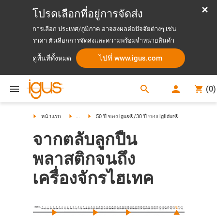
โปรดเลือกที่อยู่การจัดส่ง
การเลือก ประเทศ/ภูมิภาค อาจส่งผลต่อปัจจัยต่างๆ เช่น
ราคา ตัวเลือกการจัดส่งและความพร้อมจำหน่ายสินค้า
ไปที่ www.igus.com
ดูพื้นที่ทั้งหมด
search
(
0
)
search
หน้าแรก
...
50 ปี ของ igus®/30 ปี ของ iglidur®
จากตลับลูกปืน
พลาสติกจนถึง
เครื่องจักรไฮเทค