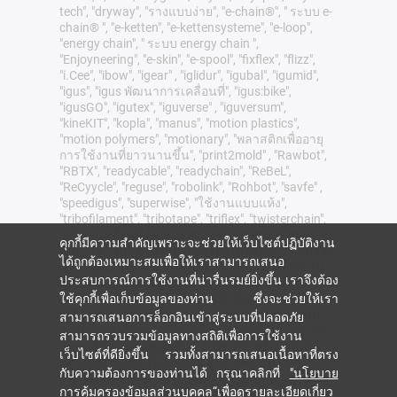
tech", "dryway", "รางแบบง่าย", "e-chain®", " ระบบ e-
chain® ", "e-ketten", "e-kettensysteme", "e-loop",
"energy chain", " ระบบ energy chain ",
"Enjoyneering", "e-skin", "e-spool", "fixflex", "flizz",
"i.Cee", "ibow", "igear" , "iglidur", "igubal", "igumid",
"igus", "igus พัฒนาการเคลื่อนที่", "igus:bike",
"igusGO", "igutex", "iguverse" , "iguversum",
"kineKIT", "kopla", "manus", "motion plastics",
"motion polymers", "motionary", "พลาสติกเพื่ออายุ
การใช้งานที่ยาวนานขึ้น", "print2mold" , "Rawbot",
"RBTX", "readycable", "readychain", "ReBeL",
"ReCyycle", "reguse", "robolink", "Rohbot", "savfe" ,
"speedigus", "superwise", "ใช้งานแบบแห้ง",
"tribofilament", "tribotape", "triflex", "twisterchain",
"เมื่อมันเคลื่อนที่ igus จะพัฒนา", "xirodur", " Xiros "
คุกกี้มีความสำคัญเพราะจะช่วยให้เว็บไซต์ปฏิบัติงาน
และ "ใช่" เป็นเครื่องหมายการค้าที่ได้รับการคุ้มครอง
ได้ถูกต้องเหมาะสมเพื่อให้เราสามารถเสนอ
ตามกฎหมายของ igus® SE & Co. KG/ Cologne ใน
ประสบการณ์การใช้งานที่น่ารื่นรมย์ยิ่งขึ้น เราจึงต้อง
สหพันธ์สาธารณรัฐเยอรมนี และในกรณีที่มีผลบังคับ
ใช้ในต่างประเทศบางประเทศ นี่เป็นรายการ
ใช้คุกกี้เพื่อเก็บข้อมูลของท่าน ซึ่งจะช่วยให้เรา
เครื่องหมายการค้าโดยย่อ (เช่น อยู่ระหว่างดำเนิน
สามารถเสนอการล็อกอินเข้าสู่ระบบที่ปลอดภัย
การยื่นขอเครื่องหมายการค้าหรือเครื่องหมายการค้า
สามารถรวบรวมข้อมูลทางสถิติเพื่อการใช้งาน
จดทะเบียน) ของ igus® SE & Co. KG หรือบริษัทใน
เว็บไซต์ที่ดียิ่งขึ้น รวมทั้งสามารถเสนอเนื้อหาที่ตรง
เครือของ igus® ในเยอรมนี สหภาพยุโรป
กับความต้องการของท่านได้ กรุณาคลิกที่
"นโยบาย
สหรัฐอเมริกา และ/หรือประเทศหรือเขตอำนาจศาล
การคุ้มครองข้อมูลส่วนบุคคล“
เพื่อดูรายละเอียดเกี่ยว
อื่นๆ