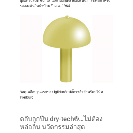
ผู้ก่อตั้งบริษัท Günter และ Margret Blasé หน้า “โรงรถสำหรับ
รถสองคัน” หน้าบ้าน ปี ค.ศ. 1964
วัสดุเคลือบรุ่นแรกของ iglidur®: ปลั๊กวาล์วสำหรับบริษัท
Pierburg
ตลับลูกปืน dry-tech®…ไม่ต้อง
หล่อลื่น นวัตกรรมล่าสุด