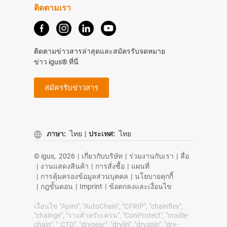
ติดตามเรา
ติดตามข่าวสารล่าสุดและสมัครรับจดหมาย
ข่าว igus® ที่นี่
สมัครรับข่าวสาร
ภาษา:
ไทย
|
ประเทศ:
ไทย
© igus,
2026
|
เกี่ยวกับบริษัท
|
ร่วมงานกับเรา
|
สื่อ
|
งานแสดงสินค้า
|
การสั่งซื้อ
|
แผนที่
|
การคุ้มครองข้อมูลส่วนบุคคล
|
นโยบายคุกกี้
|
กฎขั้นตอน
|
Imprint
|
ข้อตกลงและเงื่อนไข
เงื่อนไข "Apiro", "AutoChain", "CFRIP", "chainflex",
"chainge", "รางสำหรับเครน", "ConProtect", "cradle-
chain", " ;CTD", "drygear", "drylin", "dryspin", "dry-