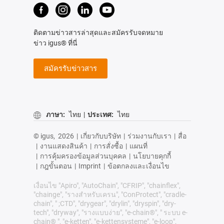
ติดตามข่าวสารล่าสุดและสมัครรับจดหมาย
ข่าว igus® ที่นี่
สมัครรับข่าวสาร
ภาษา:
ไทย
|
ประเทศ:
ไทย
© igus,
2026
|
เกี่ยวกับบริษัท
|
ร่วมงานกับเรา
|
สื่อ
|
งานแสดงสินค้า
|
การสั่งซื้อ
|
แผนที่
|
การคุ้มครองข้อมูลส่วนบุคคล
|
นโยบายคุกกี้
|
กฎขั้นตอน
|
Imprint
|
ข้อตกลงและเงื่อนไข
เงื่อนไข "Apiro", "AutoChain", "CFRIP", "chainflex",
"chainge", "รางสำหรับเครน", "ConProtect", "cradle-
chain", " ;CTD", "drygear", "drylin", "dryspin", "dry-
tech", "dryway", "รางแบบง่าย", "e-chain®", " ระบบ e-
chain® ", "e-ketten", "e-kettensysteme", "e-loop",