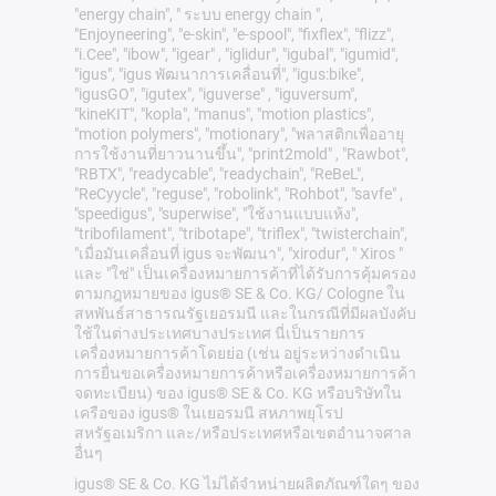
"energy chain", " ระบบ energy chain ",
"Enjoyneering", "e-skin", "e-spool", "fixflex", "flizz",
"i.Cee", "ibow", "igear" , "iglidur", "igubal", "igumid",
"igus", "igus พัฒนาการเคลื่อนที่", "igus:bike",
"igusGO", "igutex", "iguverse" , "iguversum",
"kineKIT", "kopla", "manus", "motion plastics",
"motion polymers", "motionary", "พลาสติกเพื่ออายุ
การใช้งานที่ยาวนานขึ้น", "print2mold" , "Rawbot",
"RBTX", "readycable", "readychain", "ReBeL",
"ReCyycle", "reguse", "robolink", "Rohbot", "savfe" ,
"speedigus", "superwise", "ใช้งานแบบแห้ง",
"tribofilament", "tribotape", "triflex", "twisterchain",
"เมื่อมันเคลื่อนที่ igus จะพัฒนา", "xirodur", " Xiros "
และ "ใช่" เป็นเครื่องหมายการค้าที่ได้รับการคุ้มครอง
ตามกฎหมายของ igus® SE & Co. KG/ Cologne ใน
สหพันธ์สาธารณรัฐเยอรมนี และในกรณีที่มีผลบังคับ
ใช้ในต่างประเทศบางประเทศ นี่เป็นรายการ
เครื่องหมายการค้าโดยย่อ (เช่น อยู่ระหว่างดำเนิน
การยื่นขอเครื่องหมายการค้าหรือเครื่องหมายการค้า
จดทะเบียน) ของ igus® SE & Co. KG หรือบริษัทใน
เครือของ igus® ในเยอรมนี สหภาพยุโรป
สหรัฐอเมริกา และ/หรือประเทศหรือเขตอำนาจศาล
อื่นๆ
igus® SE & Co. KG ไม่ได้จำหน่ายผลิตภัณฑ์ใดๆ ของ