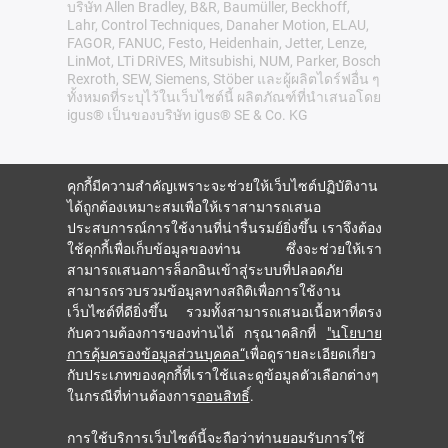
บริษัท Allen Bradley, B&R, Baumüller, Beckhoff,
Lahr, Control Techniques, Danaher Motion, ELAU,
FAGOR, FANUC, Festo, Heidenhain, Jetter, Lenze,
LinMot, LTi DRiVES, Mitsubishi, NUM, Parker, Bosch
Rexroth, SEW, Siemens, Stöber และผู้ผลิตไดร์ฟอื่น ๆ
ทั้งหมดที่ระบุไว้ในเว็บไซต์นี้ ผลิตภัณฑ์ที่นำเสนอโดย
igus® เป็นของบริษัท igus® SE & Co. KG
คุกกี้มีความสำคัญเพราะจะช่วยให้เว็บไซต์ปฏิบัติงาน
ได้ถูกต้องเหมาะสมเพื่อให้เราสามารถเสนอ
ประสบการณ์การใช้งานที่น่ารื่นรมย์ยิ่งขึ้น เราจึงต้อง
ใช้คุกกี้เพื่อเก็บข้อมูลของท่าน ซึ่งจะช่วยให้เรา
สามารถเสนอการล็อกอินเข้าสู่ระบบที่ปลอดภัย
สามารถรวบรวมข้อมูลทางสถิติเพื่อการใช้งาน
เว็บไซต์ที่ดียิ่งขึ้น รวมทั้งสามารถเสนอเนื้อหาที่ตรง
กับความต้องการของท่านได้ กรุณาคลิกที่
"นโยบาย
การคุ้มครองข้อมูลส่วนบุคคล“
เพื่อดูรายละเอียดเกี่ยว
กับประเภทของคุกกี้ที่เราใช้และดูข้อมูลตัวเลือกต่างๆ
ในกรณีที่ท่านต้องการ
ถอนสิทธิ์
.
การใช้บริการเว็บไซต์นี้จะถือว่าท่านยอมรับการใช้