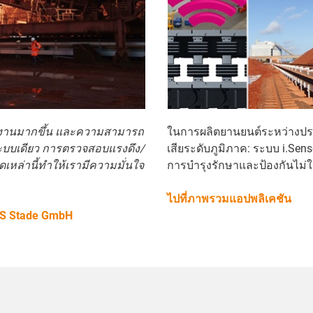
ช้งานมากขึ้น และความสามารถ
ในการผลิตยานยนต์ระหว่างปร
ะบบเดียว การตรวจสอบแรงดึง/
เสียระดับภูมิภาค: ระบบ i.Sens
เหล่านี้ทำให้เรามีความมั่นใจ
การบำรุงรักษาและป้องกันไม่ให
ไปที่ภาพรวมแอปพลิเคชัน
S Stade GmbH