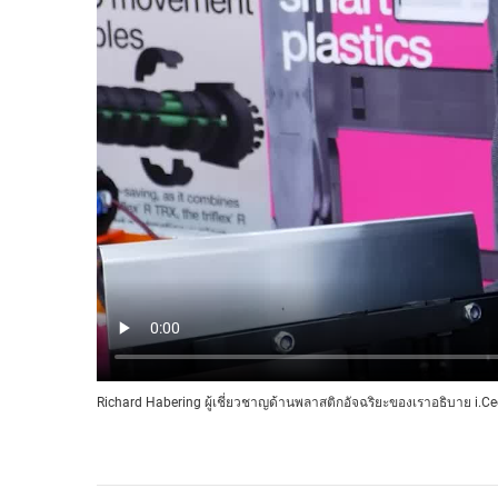
Richard Habering ผู้เชี่ยวชาญด้านพลาสติกอัจฉริยะของเราอธิบาย i.