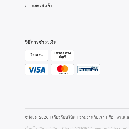
การแสดงสินค้า
วิธีการชำระเงิน
เครดิตทาง
โอนเงิน
บัญชี
© igus,
2026
|
เกี่ยวกับบริษัท
|
ร่วมงานกับเรา
|
สื่อ
|
งานแส
เงื่อนไข "Apiro", "AutoChain", "CFRIP", "chainflex", "chainge",