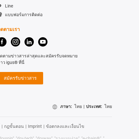
Line
แบบฟอร์มการติดต่อ
ิดตามเรา
ิดตามข่าวสารล่าสุดและสมัครรับจดหมาย
่าว igus® ที่นี่
สมัครรับข่าวสาร
ภาษา:
ไทย
|
ประเทศ:
ไทย
|
กฎขั้นตอน
|
Imprint
|
ข้อตกลงและเงื่อนไข
dryspin", "dry-tech", "dryway", "รางแบบง่าย", "e-chain®", "