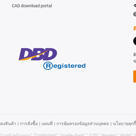
CAD download portal
ต
ต
ข
ดงสินค้า
|
การสั่งซื้อ
|
แผนที่
|
การคุ้มครองข้อมูลส่วนบุคคล
|
นโยบายคุกกี้
 "รางสำหรับเครน", "ConProtect", "cradle-chain", " ;CTD", "drygear", "drylin", "