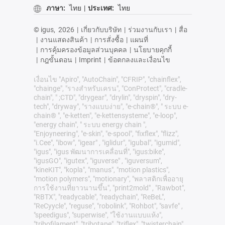
ภาษา:
ไทย
|
ประเทศ:
ไทย
© igus,
2026
|
เกี่ยวกับบริษัท
|
ร่วมงานกับเรา
|
สื่อ
|
งานแสดงสินค้า
|
การสั่งซื้อ
|
แผนที่
|
การคุ้มครองข้อมูลส่วนบุคคล
|
นโยบายคุกกี้
|
กฎขั้นตอน
|
Imprint
|
ข้อตกลงและเงื่อนไข
เงื่อนไข "Apiro", "AutoChain", "CFRIP", "chainflex",
"chainge", "รางสำหรับเครน", "ConProtect", "cradle-
chain", " ;CTD", "drygear", "drylin", "dryspin", "dry-
tech", "dryway", "รางแบบง่าย", "e-chain®", " ระบบ e-
chain® ", "e-ketten", "e-kettensysteme", "e-loop",
"energy chain", " ระบบ energy chain ",
"Enjoyneering", "e-skin", "e-spool", "fixflex", "flizz",
"i.Cee", "ibow", "igear" , "iglidur", "igubal", "igumid",
"igus", "igus พัฒนาการเคลื่อนที่", "igus:bike",
"igusGO", "igutex", "iguverse" , "iguversum",
"kineKIT", "kopla", "manus", "motion plastics",
"motion polymers", "motionary", "พลาสติกเพื่ออายุ
การใช้งานที่ยาวนานขึ้น", "print2mold" , "Rawbot",
"RBTX", "readycable", "readychain", "ReBeL",
"ReCyycle", "reguse", "robolink", "Rohbot", "savfe" ,
"speedigus", "superwise", "ใช้งานแบบแห้ง",
"tribofilament", "tribotape", "triflex", "twisterchain",