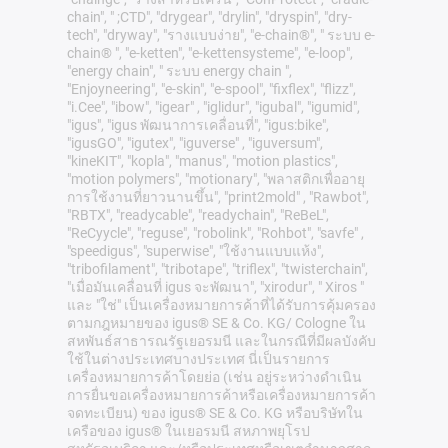
chain", " ;CTD", "drygear", "drylin", "dryspin", "dry-
tech", "dryway", "รางแบบง่าย", "e-chain®", " ระบบ e-
chain® ", "e-ketten", "e-kettensysteme", "e-loop",
"energy chain", " ระบบ energy chain ",
"Enjoyneering", "e-skin", "e-spool", "fixflex", "flizz",
"i.Cee", "ibow", "igear" , "iglidur", "igubal", "igumid",
"igus", "igus พัฒนาการเคลื่อนที่", "igus:bike",
"igusGO", "igutex", "iguverse" , "iguversum",
"kineKIT", "kopla", "manus", "motion plastics",
"motion polymers", "motionary", "พลาสติกเพื่ออายุ
การใช้งานที่ยาวนานขึ้น", "print2mold" , "Rawbot",
"RBTX", "readycable", "readychain", "ReBeL",
"ReCyycle", "reguse", "robolink", "Rohbot", "savfe" ,
"speedigus", "superwise", "ใช้งานแบบแห้ง",
"tribofilament", "tribotape", "triflex", "twisterchain",
"เมื่อมันเคลื่อนที่ igus จะพัฒนา", "xirodur", " Xiros "
และ "ใช่" เป็นเครื่องหมายการค้าที่ได้รับการคุ้มครอง
ตามกฎหมายของ igus® SE & Co. KG/ Cologne ใน
สหพันธ์สาธารณรัฐเยอรมนี และในกรณีที่มีผลบังคับ
ใช้ในต่างประเทศบางประเทศ นี่เป็นรายการ
เครื่องหมายการค้าโดยย่อ (เช่น อยู่ระหว่างดำเนิน
การยื่นขอเครื่องหมายการค้าหรือเครื่องหมายการค้า
จดทะเบียน) ของ igus® SE & Co. KG หรือบริษัทใน
เครือของ igus® ในเยอรมนี สหภาพยุโรป