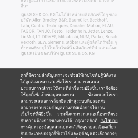
สหรัฐอเมริกา และ/หรือประเทศหรือเขตอำนาจศาล
อื่นๆ
igus® SE & Co. KG ไม่ได้จำหน่ายผลิตภัณฑ์ใดๆ ของ
บริษัท Allen Bradley, B&R, Baumüller, Beckhoff,
Lahr, Control Techniques, Danaher Motion, ELAU,
FAGOR, FANUC, Festo, Heidenhain, Jetter, Lenze,
LinMot, LTi DRiVES, Mitsubishi, NUM, Parker, Bosch
Rexroth, SEW, Siemens, Stöber และผู้ผลิตไดร์ฟอื่น ๆ
ทั้งหมดที่ระบุไว้ในเว็บไซต์นี้ ผลิตภัณฑ์ที่นำเสนอโดย
igus® เป็นของบริษัท igus® SE & Co. KG
คุกกี้มีความสำคัญเพราะจะช่วยให้เว็บไซต์ปฏิบัติงาน
ได้ถูกต้องเหมาะสมเพื่อให้เราสามารถเสนอ
ประสบการณ์การใช้งานที่น่ารื่นรมย์ยิ่งขึ้น เราจึงต้อง
ใช้คุกกี้เพื่อเก็บข้อมูลของท่าน ซึ่งจะช่วยให้เรา
สามารถเสนอการล็อกอินเข้าสู่ระบบที่ปลอดภัย
สามารถรวบรวมข้อมูลทางสถิติเพื่อการใช้งาน
เว็บไซต์ที่ดียิ่งขึ้น รวมทั้งสามารถเสนอเนื้อหาที่ตรง
กับความต้องการของท่านได้ กรุณาคลิกที่
"นโยบาย
การคุ้มครองข้อมูลส่วนบุคคล“
เพื่อดูรายละเอียดเกี่ยว
กับประเภทของคุกกี้ที่เราใช้และดูข้อมูลตัวเลือกต่างๆ