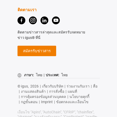
ติดตามเรา
ติดตามข่าวสารล่าสุดและสมัครรับจดหมาย
ข่าว igus® ที่นี่
สมัครรับข่าวสาร
ภาษา:
ไทย
|
ประเทศ:
ไทย
© igus,
2026
|
เกี่ยวกับบริษัท
|
ร่วมงานกับเรา
|
สื่อ
|
งานแสดงสินค้า
|
การสั่งซื้อ
|
แผนที่
|
การคุ้มครองข้อมูลส่วนบุคคล
|
นโยบายคุกกี้
|
กฎขั้นตอน
|
Imprint
|
ข้อตกลงและเงื่อนไข
เงื่อนไข "Apiro", "AutoChain", "CFRIP", "chainflex",
"chainge", "รางสำหรับเครน", "ConProtect", "cradle-