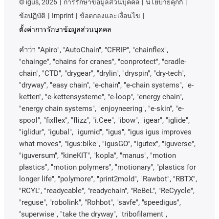
©
igus, 2026
การรักษาข้อมูลส่วนบุคคล
นโยบายคุกกี้
ข้อปฏิบัติ
Imprint
ข้อตกลงและเงื่อนไข
ตั้งค่าการรักษาข้อมูลส่วนบุคคล
คําว่า
"Apiro", "AutoChain", "CFRIP", "chainflex",
"chainge", "chains for cranes", "conprotect", "cradle-
chain", "CTD", "drygear", "drylin", "dryspin", "dry-tech",
"dryway", "easy chain", "e-chain", "e-chain systems", "e-
ketten", "e-kettensysteme", "e-loop", "energy chain",
"energy chain systems", "enjoyneering", "e-skin", "e-
spool", "fixflex", "flizz", "i.Cee", "ibow", "igear", "iglide",
"iglidur", "igubal", "igumid", "igus", "igus igus improves
what moves", "igus:bike", "igusGO", "igutex", "iguverse",
"iguversum", "kineKIT", "kopla", "manus", "motion
plastics", "motion polymers", "motionary", "plastics for
longer life", "polymore", "print2mold", "Rawbot", "RBTX",
"RCYL", "readycable", "readychain", "ReBeL", "ReCyycle",
"reguse", "robolink", "Rohbot", "savfe", "speedigus",
"superwise", "take the dryway", "tribofilament",