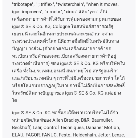
"tribotape", " ; triflex", "twisterchain", "when it moves,
igus improves", "xirodur", "xiros"
และ
"yes"
เป็น
เครื่องหมายการค้าที่ได้รับการคุ้มครองตามกฎหมายของ
igus® SE & Co. KG, Cologne
ในสหพันธ์สาธารณรัฐ
เยอรมนี
และในอีกหลายประเทศและเขตอํานาจศาล
ระหว่างประเทศทั่วโลก
นี่คือรายชื่อสิทธิ์ในทรัพย์สินทาง
ปัญญาบางส่วน
(
ตัวอย่างเช่น
เครื่องหมายการค้าจด
ทะเบียน
หรือคำขอจดทะเบียนเครื่องหมายการค้าที่อยู่
ระหว่างดำเนินการ
)
ของ
igus® SE & Co. KG
หรือบริษัทใน
เครือ
ทั้งในประเทศเยอรมนี
สหภาพยุโรป
สหรัฐอเมริกา
และ
/
หรือประเทศอื่น
ๆ
การที่ไม่มีเครื่องหมายการค้า
โลโก้
หรือสโลแกนปรากฏอยู่ในรายการนี้
ไม่ถือเป็นการสละสิทธิ์
ในทรัพย์สินทางปัญญาของ
igus® SE & Co. KG
แต่อย่าง
ใด
igus® SE & Co. KG ขอชี้แจงให้ทราบว่าบริษัทไม่ได้จํา
หน่ายผลิตภัณฑ์ของ Allen Bradley, B&R, Baumüller,
Beckhoff, Lahr, Control Techniques, Danaher Motion,
ELAU, FAGOR, FANUC, Festo, Heidenhain, Jetter, Lenze,