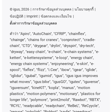
©
igus, 2026
การรักษาข้อมูลส่วนบุคคล
นโยบายคุกกี้
ข้อปฏิบัติ
Imprint
ข้อตกลงและเงื่อนไข
ตั้งค่าการรักษาข้อมูลส่วนบุคคล
คําว่า
"Apiro", "AutoChain", "CFRIP", "chainflex",
"chainge", "chains for cranes", "conprotect", "cradle-
chain", "CTD", "drygear", "drylin", "dryspin", "dry-tech",
"dryway", "easy chain", "e-chain", "e-chain systems", "e-
ketten", "e-kettensysteme", "e-loop", "energy chain",
"energy chain systems", "enjoyneering", "e-skin", "e-
spool", "fixflex", "flizz", "i.Cee", "ibow", "igear", "iglide",
"iglidur", "igubal", "igumid", "igus", "igus igus improves
what moves", "igus:bike", "igusGO", "igutex", "iguverse",
"iguversum", "kineKIT", "kopla", "manus", "motion
plastics", "motion polymers", "motionary", "plastics for
longer life", "polymore", "print2mold", "Rawbot", "RBTX",
"RCYL", "readycable", "readychain", "ReBeL", "ReCyycle",
"reguse", "robolink", "Rohbot", "savfe", "speedigus",