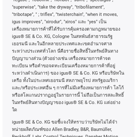
"superwise", "take the dryway", "tribofilament",
"tribotape", " ; triflex", "twisterchain", "when it moves,
igus improves", "xirodur", "xiros"
และ
"yes"
เป็น
เครื่องหมายการค้าที่ได้รับการคุ้มครองตามกฎหมายของ
igus® SE & Co. KG, Cologne
ในสหพันธ์สาธารณรัฐ
เยอรมนี
และในอีกหลายประเทศและเขตอํานาจศาล
ระหว่างประเทศทั่วโลก
นี่คือรายชื่อสิทธิ์ในทรัพย์สินทาง
ปัญญาบางส่วน
(
ตัวอย่างเช่น
เครื่องหมายการค้าจด
ทะเบียน
หรือคำขอจดทะเบียนเครื่องหมายการค้าที่อยู่
ระหว่างดำเนินการ
)
ของ
igus® SE & Co. KG
หรือบริษัทใน
เครือ
ทั้งในประเทศเยอรมนี
สหภาพยุโรป
สหรัฐอเมริกา
และ
/
หรือประเทศอื่น
ๆ
การที่ไม่มีเครื่องหมายการค้า
โลโก้
หรือสโลแกนปรากฏอยู่ในรายการนี้
ไม่ถือเป็นการสละสิทธิ์
ในทรัพย์สินทางปัญญาของ
igus® SE & Co. KG
แต่อย่าง
ใด
igus® SE & Co. KG ขอชี้แจงให้ทราบว่าบริษัทไม่ได้จํา
หน่ายผลิตภัณฑ์ของ Allen Bradley, B&R, Baumüller,
Beckhoff, Lahr, Control Techniques, Danaher Motion,