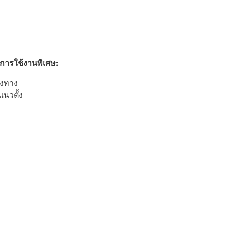
บการใช้งานพิเศษ:
องทาง
นวตั้ง