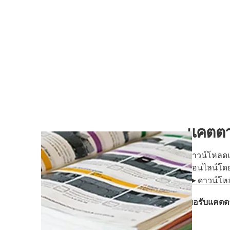
แคตตา
ดาวน์โหลดแ
ออนไลน์โด
►ดาวน์โหลด
ขอรับแคตตา