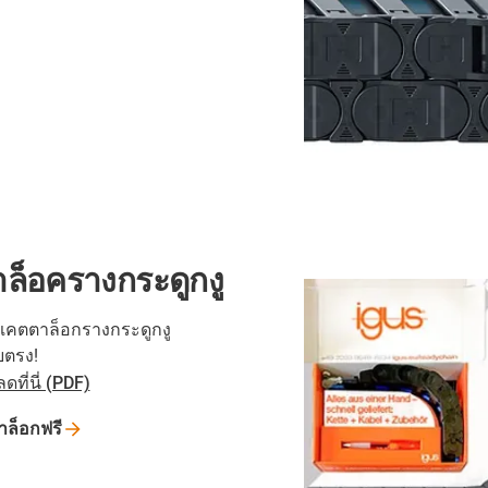
ล็อครางกระดูกงู
คตตาล็อกรางกระดูกงู
ยตรง!
ที่นี่ (PDF)
ล็อกฟรี