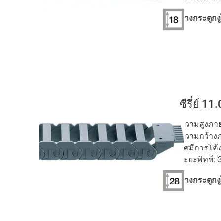
รางกระดูกงู
ซีรี่ย์ 11
ความสูงภายใ
ความกว้างภ
รัศมีการโค้
ระยะพิทช์: 
รางกระดูกงู