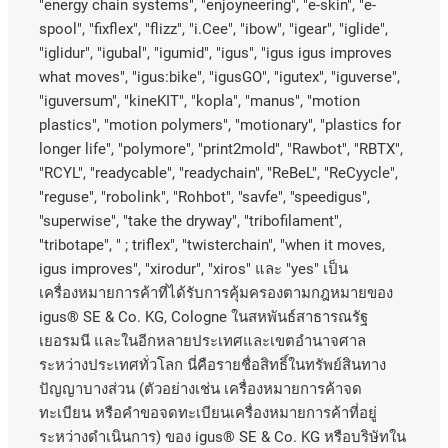
"energy chain systems", "enjoyneering", "e-skin", "e-
spool", "fixflex", "flizz", "i.Cee", "ibow", "igear", "iglide",
"iglidur", "igubal", "igumid", "igus", "igus igus improves
what moves", "igus:bike", "igusGO", "igutex", "iguverse",
"iguversum", "kineKIT", "kopla", "manus", "motion
plastics", "motion polymers", "motionary", "plastics for
longer life", "polymore", "print2mold", "Rawbot", "RBTX",
"RCYL", "readycable", "readychain", "ReBeL", "ReCyycle",
"reguse", "robolink", "Rohbot", "savfe", "speedigus",
"superwise", "take the dryway", "tribofilament",
"tribotape", " ; triflex", "twisterchain", "when it moves,
igus improves", "xirodur", "xiros"
และ
"yes"
เป็น
เครื่องหมายการค้าที่ได้รับการคุ้มครองตามกฎหมายของ
igus® SE & Co. KG, Cologne
ในสหพันธ์สาธารณรัฐ
เยอรมนี
และในอีกหลายประเทศและเขตอํานาจศาล
ระหว่างประเทศทั่วโลก
นี่คือรายชื่อสิทธิ์ในทรัพย์สินทาง
ปัญญาบางส่วน
(
ตัวอย่างเช่น
เครื่องหมายการค้าจด
ทะเบียน
หรือคำขอจดทะเบียนเครื่องหมายการค้าที่อยู่
ระหว่างดำเนินการ
)
ของ
igus® SE & Co. KG
หรือบริษัทใน