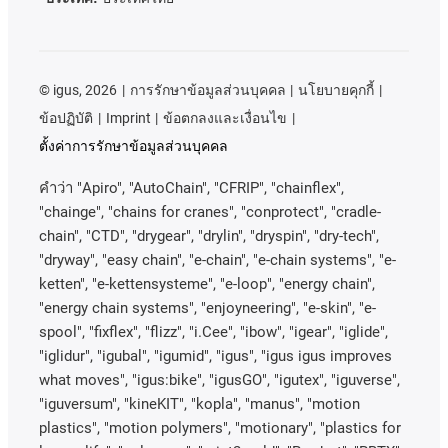
©
igus, 2026
การรักษาข้อมูลส่วนบุคคล
นโยบายคุกกี้
ข้อปฏิบัติ
Imprint
ข้อตกลงและเงื่อนไข
ตั้งค่าการรักษาข้อมูลส่วนบุคคล
คําว่า
"Apiro", "AutoChain", "CFRIP", "chainflex",
"chainge", "chains for cranes", "conprotect", "cradle-
chain", "CTD", "drygear", "drylin", "dryspin", "dry-tech",
"dryway", "easy chain", "e-chain", "e-chain systems", "e-
ketten", "e-kettensysteme", "e-loop", "energy chain",
"energy chain systems", "enjoyneering", "e-skin", "e-
spool", "fixflex", "flizz", "i.Cee", "ibow", "igear", "iglide",
"iglidur", "igubal", "igumid", "igus", "igus igus improves
what moves", "igus:bike", "igusGO", "igutex", "iguverse",
"iguversum", "kineKIT", "kopla", "manus", "motion
plastics", "motion polymers", "motionary", "plastics for