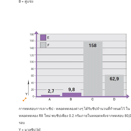
B = คู่แข่ง
การทดสอบการเจาะชิป - หลอดทดลองต่างๆ ได้รับชิปจำนวนที่กำหนดไว้ ใน
หลอดทดลอง RX ใหม่ พบชิปเพียง 0.2 กรัมภายในหลอดหลังจากทดสอบ 80,
รอบ
Y = มวลชิป [g]