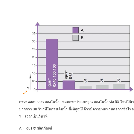
การทดสอบการจุ่มลงในน้ำ - ท่อหลายประเภทถูกจุ่มลงในน้ำ ท่อ RX ใหม่ใช้เ
มากกว่า 30 วินาทีในการเติมน้ำ ซึ่งพิสูจน์ได้ว่ามีความทนทานต่อการรั่วไหล
Y = เวลาเป็นวินาที
A = igus ® ผลิตภัณฑ์