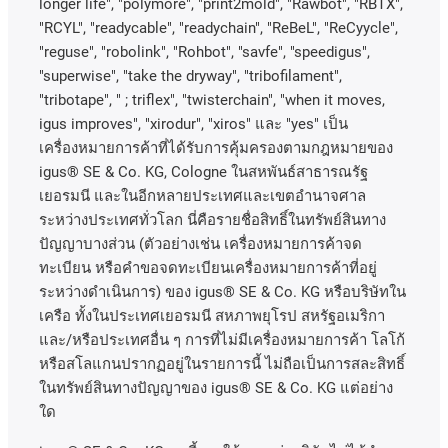
longer life", "polymore", "print2mold", "Rawbot", "RBTX",
"RCYL", "readycable", "readychain", "ReBeL", "ReCyycle",
"reguse", "robolink", "Rohbot", "savfe", "speedigus",
"superwise", "take the dryway", "tribofilament",
"tribotape", " ; triflex", "twisterchain", "when it moves,
igus improves", "xirodur", "xiros"
และ
"yes"
เป็น
เครื่องหมายการค้าที่ได้รับการคุ้มครองตามกฎหมายของ
igus® SE & Co. KG, Cologne
ในสหพันธ์สาธารณรัฐ
เยอรมนี
และในอีกหลายประเทศและเขตอํานาจศาล
ระหว่างประเทศทั่วโลก
นี่คือรายชื่อสิทธิ์ในทรัพย์สินทาง
ปัญญาบางส่วน
(
ตัวอย่างเช่น
เครื่องหมายการค้าจด
ทะเบียน
หรือคำขอจดทะเบียนเครื่องหมายการค้าที่อยู่
ระหว่างดำเนินการ
)
ของ
igus® SE & Co. KG
หรือบริษัทใน
เครือ
ทั้งในประเทศเยอรมนี
สหภาพยุโรป
สหรัฐอเมริกา
และ
/
หรือประเทศอื่น
ๆ
การที่ไม่มีเครื่องหมายการค้า
โลโก้
หรือสโลแกนปรากฏอยู่ในรายการนี้
ไม่ถือเป็นการสละสิทธิ์
ในทรัพย์สินทางปัญญาของ
igus® SE & Co. KG
แต่อย่าง
ใด