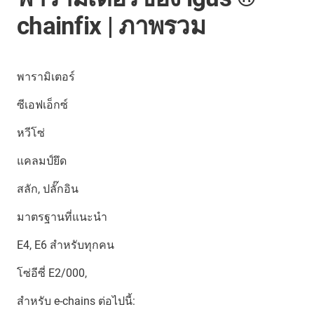
chainfix | ภาพรวม
พารามิเตอร์
ซีเอฟเอ็กซ์
หวีโซ่
แคลมป์ยึด
สลัก, ปลั๊กอิน
มาตรฐานที่แนะนำ
E4, E6 สำหรับทุกคน
โซ่อีซี่ E2/000,
สำหรับ e-chains ต่อไปนี้: