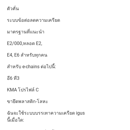
ตัวคั่น
ระบบข้อต่อลดความเครียด
มาตรฐานที่แนะนำ
E2/000,หลอด E2,
E4, E6 สำหรับทุกคน
สำหรับ e-chains ต่อไปนี้:
อี6 ที3
KMA โปรไฟล์ C
ขายึดพลาสติก-โลหะ
ฉันจะใช้ระบบบรรเทาความเครียด igus
นี้เมื่อใด: