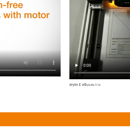
drylin E หยิบและวาง