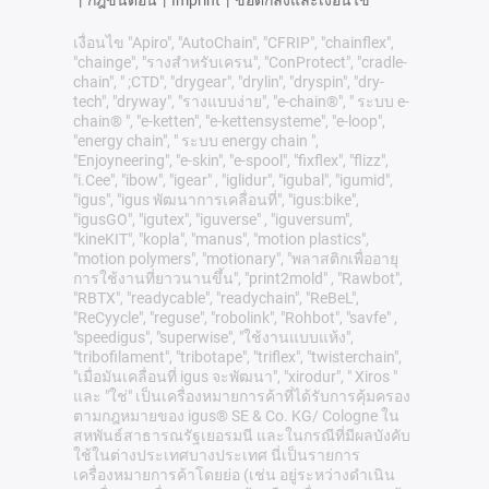
เงื่อนไข "Apiro", "AutoChain", "CFRIP", "chainflex",
"chainge", "รางสำหรับเครน", "ConProtect", "cradle-
chain", " ;CTD", "drygear", "drylin", "dryspin", "dry-
tech", "dryway", "รางแบบง่าย", "e-chain®", " ระบบ e-
chain® ", "e-ketten", "e-kettensysteme", "e-loop",
"energy chain", " ระบบ energy chain ",
"Enjoyneering", "e-skin", "e-spool", "fixflex", "flizz",
"i.Cee", "ibow", "igear" , "iglidur", "igubal", "igumid",
"igus", "igus พัฒนาการเคลื่อนที่", "igus:bike",
"igusGO", "igutex", "iguverse" , "iguversum",
"kineKIT", "kopla", "manus", "motion plastics",
"motion polymers", "motionary", "พลาสติกเพื่ออายุ
การใช้งานที่ยาวนานขึ้น", "print2mold" , "Rawbot",
"RBTX", "readycable", "readychain", "ReBeL",
"ReCyycle", "reguse", "robolink", "Rohbot", "savfe" ,
"speedigus", "superwise", "ใช้งานแบบแห้ง",
"tribofilament", "tribotape", "triflex", "twisterchain",
"เมื่อมันเคลื่อนที่ igus จะพัฒนา", "xirodur", " Xiros "
และ "ใช่" เป็นเครื่องหมายการค้าที่ได้รับการคุ้มครอง
ตามกฎหมายของ igus® SE & Co. KG/ Cologne ใน
สหพันธ์สาธารณรัฐเยอรมนี และในกรณีที่มีผลบังคับ
ใช้ในต่างประเทศบางประเทศ นี่เป็นรายการ
เครื่องหมายการค้าโดยย่อ (เช่น อยู่ระหว่างดำเนิน