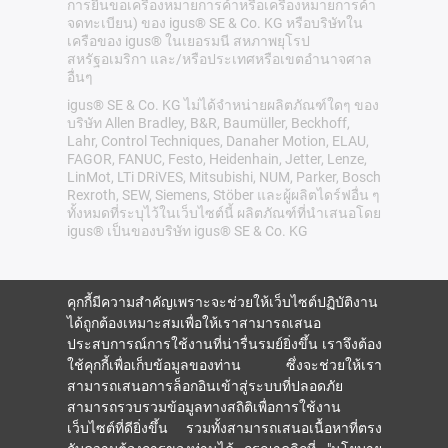
การยื่นขอเครื่องหมายการค้าหรือเครื่องหมายการค้า
จดทะเบียน) ของ igus® SE & Co. KG หรือบริษัทใน
เครือของ igus® ในเยอรมนี สหภาพยุโรป
สหรัฐอเมริกา และ/หรือประเทศหรือเขตอำนาจศาล
อื่นๆ
igus® SE & Co. KG ไม่ได้จำหน่ายผลิตภัณฑ์ใดๆ ของ
บริษัท Allen Bradley, B&R, Baumüller, Beckhoff,
Lahr, Control Techniques, Danaher Motion, ELAU,
FAGOR, FANUC, Festo, Heidenhain, Jetter, Lenze,
LinMot, LTi DRiVES, Mitsubishi, NUM, Parker, Bosch
Rexroth, SEW, Siemens, Stöber และผู้ผลิตไดร์ฟอื่น ๆ
ทั้งหมดที่ระบุไว้ในเว็บไซต์นี้ ผลิตภัณฑ์ที่นำเสนอโดย
igus® เป็นของบริษัท igus® SE & Co. KG
คุกกี้มีความสำคัญเพราะจะช่วยให้เว็บไซต์ปฏิบัติงาน
ได้ถูกต้องเหมาะสมเพื่อให้เราสามารถเสนอ
ประสบการณ์การใช้งานที่น่ารื่นรมย์ยิ่งขึ้น เราจึงต้อง
ใช้คุกกี้เพื่อเก็บข้อมูลของท่าน ซึ่งจะช่วยให้เรา
สามารถเสนอการล็อกอินเข้าสู่ระบบที่ปลอดภัย
สามารถรวบรวมข้อมูลทางสถิติเพื่อการใช้งาน
เว็บไซต์ที่ดียิ่งขึ้น รวมทั้งสามารถเสนอเนื้อหาที่ตรง