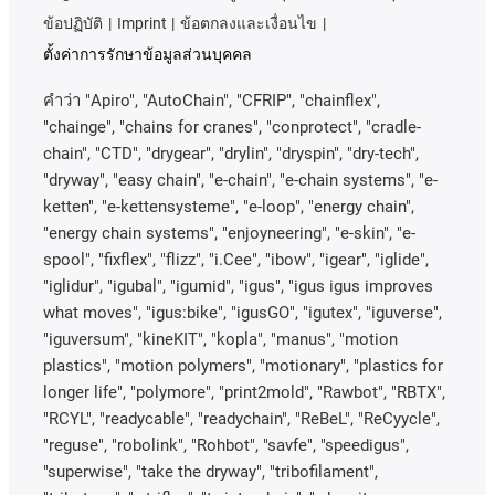
ข้อปฏิบัติ
Imprint
ข้อตกลงและเงื่อนไข
ตั้งค่าการรักษาข้อมูลส่วนบุคคล
คําว่า
"Apiro", "AutoChain", "CFRIP", "chainflex",
"chainge", "chains for cranes", "conprotect", "cradle-
chain", "CTD", "drygear", "drylin", "dryspin", "dry-tech",
"dryway", "easy chain", "e-chain", "e-chain systems", "e-
ketten", "e-kettensysteme", "e-loop", "energy chain",
"energy chain systems", "enjoyneering", "e-skin", "e-
spool", "fixflex", "flizz", "i.Cee", "ibow", "igear", "iglide",
"iglidur", "igubal", "igumid", "igus", "igus igus improves
what moves", "igus:bike", "igusGO", "igutex", "iguverse",
"iguversum", "kineKIT", "kopla", "manus", "motion
plastics", "motion polymers", "motionary", "plastics for
longer life", "polymore", "print2mold", "Rawbot", "RBTX",
"RCYL", "readycable", "readychain", "ReBeL", "ReCyycle",
"reguse", "robolink", "Rohbot", "savfe", "speedigus",
"superwise", "take the dryway", "tribofilament",