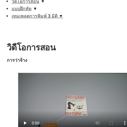
วิดีโอการสอน
▼
แบบฝึกหัด
▼
เทมเพลตการพิมพ์ 3 มิติ ▼
วิดีโอการสอน
การว่าจ้าง