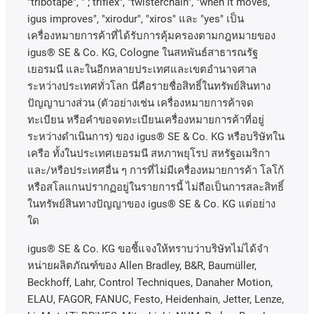
"tribotape", " ; triflex", "twisterchain", "when it moves,
igus improves", "xirodur", "xiros"
และ
"yes"
เป็น
เครื่องหมายการค้าที่ได้รับการคุ้มครองตามกฎหมายของ
igus® SE & Co. KG, Cologne
ในสหพันธ์สาธารณรัฐ
เยอรมนี
และในอีกหลายประเทศและเขตอํานาจศาล
ระหว่างประเทศทั่วโลก
นี่คือรายชื่อสิทธิ์ในทรัพย์สินทาง
ปัญญาบางส่วน
(
ตัวอย่างเช่น
เครื่องหมายการค้าจด
ทะเบียน
หรือคำขอจดทะเบียนเครื่องหมายการค้าที่อยู่
ระหว่างดำเนินการ
)
ของ
igus® SE & Co. KG
หรือบริษัทใน
เครือ
ทั้งในประเทศเยอรมนี
สหภาพยุโรป
สหรัฐอเมริกา
และ
/
หรือประเทศอื่น
ๆ
การที่ไม่มีเครื่องหมายการค้า
โลโก้
หรือสโลแกนปรากฏอยู่ในรายการนี้
ไม่ถือเป็นการสละสิทธิ์
ในทรัพย์สินทางปัญญาของ
igus® SE & Co. KG
แต่อย่าง
ใด
igus® SE & Co. KG ขอชี้แจงให้ทราบว่าบริษัทไม่ได้จํา
หน่ายผลิตภัณฑ์ของ Allen Bradley, B&R, Baumüller,
Beckhoff, Lahr, Control Techniques, Danaher Motion,
ELAU, FAGOR, FANUC, Festo, Heidenhain, Jetter, Lenze,