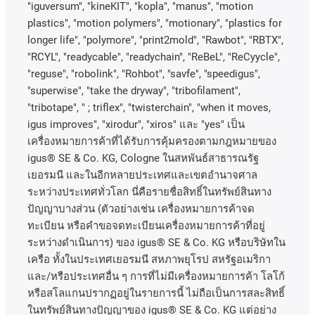
"iguversum", "kineKIT", "kopla", "manus", "motion
plastics", "motion polymers", "motionary", "plastics for
longer life", "polymore", "print2mold", "Rawbot", "RBTX",
"RCYL", "readycable", "readychain", "ReBeL", "ReCyycle",
"reguse", "robolink", "Rohbot", "savfe", "speedigus",
"superwise", "take the dryway", "tribofilament",
"tribotape", " ; triflex", "twisterchain", "when it moves,
igus improves", "xirodur", "xiros"
และ
"yes"
เป็น
เครื่องหมายการค้าที่ได้รับการคุ้มครองตามกฎหมายของ
igus® SE & Co. KG, Cologne
ในสหพันธ์สาธารณรัฐ
เยอรมนี
และในอีกหลายประเทศและเขตอํานาจศาล
ระหว่างประเทศทั่วโลก
นี่คือรายชื่อสิทธิ์ในทรัพย์สินทาง
ปัญญาบางส่วน
(
ตัวอย่างเช่น
เครื่องหมายการค้าจด
ทะเบียน
หรือคำขอจดทะเบียนเครื่องหมายการค้าที่อยู่
ระหว่างดำเนินการ
)
ของ
igus® SE & Co. KG
หรือบริษัทใน
เครือ
ทั้งในประเทศเยอรมนี
สหภาพยุโรป
สหรัฐอเมริกา
และ
/
หรือประเทศอื่น
ๆ
การที่ไม่มีเครื่องหมายการค้า
โลโก้
หรือสโลแกนปรากฏอยู่ในรายการนี้
ไม่ถือเป็นการสละสิทธิ์
ในทรัพย์สินทางปัญญาของ
igus® SE & Co. KG
แต่อย่าง