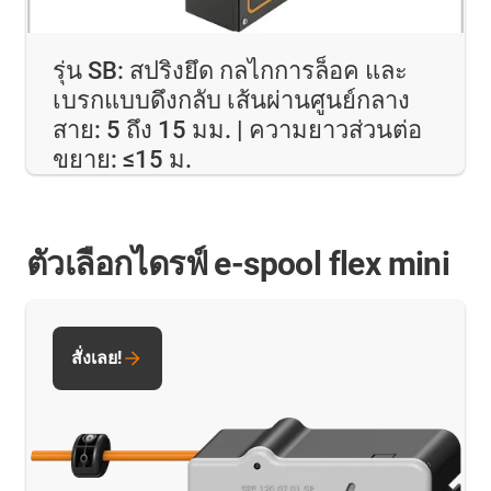
รุ่น SB: สปริงยึด กลไกการล็อค และ
เบรกแบบดึงกลับ เส้นผ่านศูนย์กลาง
สาย: 5 ถึง 15 มม. | ความยาวส่วนต่อ
ขยาย: ≤15 ม.
ตัวเลือกไดรฟ์ e-spool flex mini
สั่งเลย!