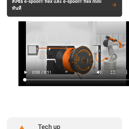
สั่งซื้อ e-spool® flex และ e-spool® flex mini
ทันที
Tech up