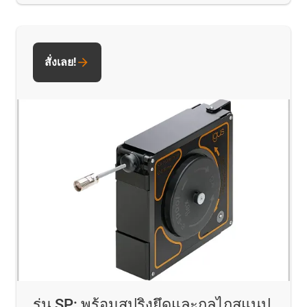
สั่งเลย!
รุ่น SP: พร้อมสปริงยึดและกลไกสแนป