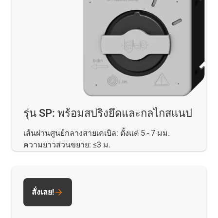
รุ่น SP: พร้อมสปริงยึดและกลไกสแนป
เส้นผ่านศูนย์กลางสายเคเบิล: ตั้งแต่ 5 - 7 มม.
ความยาวส่วนขยาย: ≤3 ม.
สั่งเลย!