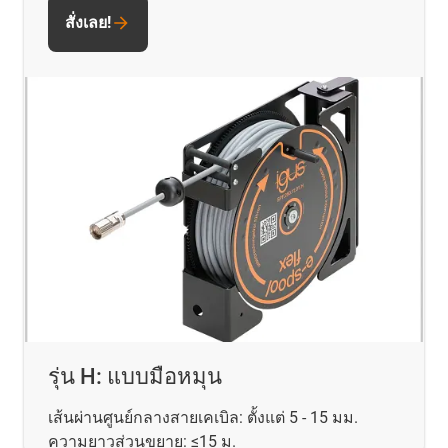
สั่งเลย!
รุ่น H: แบบมือหมุน
เส้นผ่านศูนย์กลางสายเคเบิล: ตั้งแต่ 5 - 15 มม.
ความยาวส่วนขยาย: ≤15 ม.