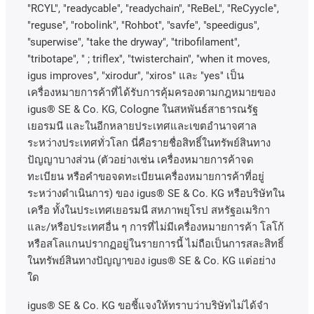
"RCYL", "readycable", "readychain", "ReBeL", "ReCyycle",
"reguse", "robolink", "Rohbot", "savfe", "speedigus",
"superwise", "take the dryway", "tribofilament",
"tribotape", " ; triflex", "twisterchain", "when it moves,
igus improves", "xirodur", "xiros"
และ
"yes"
เป็น
เครื่องหมายการค้าที่ได้รับการคุ้มครองตามกฎหมายของ
igus® SE & Co. KG, Cologne
ในสหพันธ์สาธารณรัฐ
เยอรมนี
และในอีกหลายประเทศและเขตอํานาจศาล
ระหว่างประเทศทั่วโลก
นี่คือรายชื่อสิทธิ์ในทรัพย์สินทาง
ปัญญาบางส่วน
(
ตัวอย่างเช่น
เครื่องหมายการค้าจด
ทะเบียน
หรือคำขอจดทะเบียนเครื่องหมายการค้าที่อยู่
ระหว่างดำเนินการ
)
ของ
igus® SE & Co. KG
หรือบริษัทใน
เครือ
ทั้งในประเทศเยอรมนี
สหภาพยุโรป
สหรัฐอเมริกา
และ
/
หรือประเทศอื่น
ๆ
การที่ไม่มีเครื่องหมายการค้า
โลโก้
หรือสโลแกนปรากฏอยู่ในรายการนี้
ไม่ถือเป็นการสละสิทธิ์
ในทรัพย์สินทางปัญญาของ
igus® SE & Co. KG
แต่อย่าง
ใด
igus® SE & Co. KG ขอชี้แจงให้ทราบว่าบริษัทไม่ได้จํา