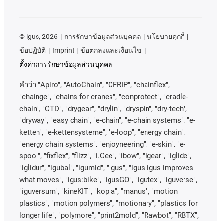
©
igus, 2026
การรักษาข้อมูลส่วนบุคคล
นโยบายคุกกี้
ข้อปฏิบัติ
Imprint
ข้อตกลงและเงื่อนไข
ตั้งค่าการรักษาข้อมูลส่วนบุคคล
คําว่า
"Apiro", "AutoChain", "CFRIP", "chainflex",
"chainge", "chains for cranes", "conprotect", "cradle-
chain", "CTD", "drygear", "drylin", "dryspin", "dry-tech",
"dryway", "easy chain", "e-chain", "e-chain systems", "e-
ketten", "e-kettensysteme", "e-loop", "energy chain",
"energy chain systems", "enjoyneering", "e-skin", "e-
spool", "fixflex", "flizz", "i.Cee", "ibow", "igear", "iglide",
"iglidur", "igubal", "igumid", "igus", "igus igus improves
what moves", "igus:bike", "igusGO", "igutex", "iguverse",
"iguversum", "kineKIT", "kopla", "manus", "motion
plastics", "motion polymers", "motionary", "plastics for
longer life", "polymore", "print2mold", "Rawbot", "RBTX",