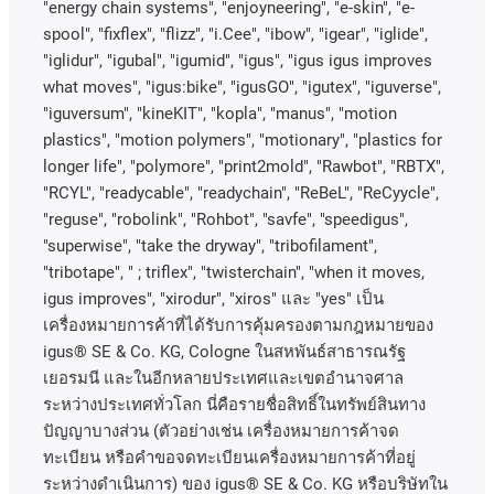
"energy chain systems", "enjoyneering", "e-skin", "e-
spool", "fixflex", "flizz", "i.Cee", "ibow", "igear", "iglide",
"iglidur", "igubal", "igumid", "igus", "igus igus improves
what moves", "igus:bike", "igusGO", "igutex", "iguverse",
"iguversum", "kineKIT", "kopla", "manus", "motion
plastics", "motion polymers", "motionary", "plastics for
longer life", "polymore", "print2mold", "Rawbot", "RBTX",
"RCYL", "readycable", "readychain", "ReBeL", "ReCyycle",
"reguse", "robolink", "Rohbot", "savfe", "speedigus",
"superwise", "take the dryway", "tribofilament",
"tribotape", " ; triflex", "twisterchain", "when it moves,
igus improves", "xirodur", "xiros"
และ
"yes"
เป็น
เครื่องหมายการค้าที่ได้รับการคุ้มครองตามกฎหมายของ
igus® SE & Co. KG, Cologne
ในสหพันธ์สาธารณรัฐ
เยอรมนี
และในอีกหลายประเทศและเขตอํานาจศาล
ระหว่างประเทศทั่วโลก
นี่คือรายชื่อสิทธิ์ในทรัพย์สินทาง
ปัญญาบางส่วน
(
ตัวอย่างเช่น
เครื่องหมายการค้าจด
ทะเบียน
หรือคำขอจดทะเบียนเครื่องหมายการค้าที่อยู่
ระหว่างดำเนินการ
)
ของ
igus® SE & Co. KG
หรือบริษัทใน