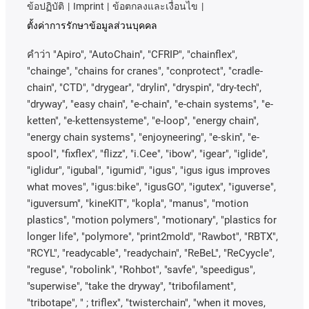
ข้อปฏิบัติ
Imprint
ข้อตกลงและเงื่อนไข
ตั้งค่าการรักษาข้อมูลส่วนบุคคล
คําว่า
"Apiro", "AutoChain", "CFRIP", "chainflex",
"chainge", "chains for cranes", "conprotect", "cradle-
chain", "CTD", "drygear", "drylin", "dryspin", "dry-tech",
"dryway", "easy chain", "e-chain", "e-chain systems", "e-
ketten", "e-kettensysteme", "e-loop", "energy chain",
"energy chain systems", "enjoyneering", "e-skin", "e-
spool", "fixflex", "flizz", "i.Cee", "ibow", "igear", "iglide",
"iglidur", "igubal", "igumid", "igus", "igus igus improves
what moves", "igus:bike", "igusGO", "igutex", "iguverse",
"iguversum", "kineKIT", "kopla", "manus", "motion
plastics", "motion polymers", "motionary", "plastics for
longer life", "polymore", "print2mold", "Rawbot", "RBTX",
"RCYL", "readycable", "readychain", "ReBeL", "ReCyycle",
"reguse", "robolink", "Rohbot", "savfe", "speedigus",
"superwise", "take the dryway", "tribofilament",
"tribotape", " ; triflex", "twisterchain", "when it moves,