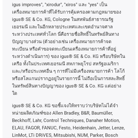
igus improves", "xirodur", "xiros"
และ
"yes"
เป็น
เครื่องหมายการค้าที่ได้รับการคุ้มครองตามกฎหมายของ
igus® SE & Co. KG, Cologne
ในสหพันธ์สาธารณรัฐ
เยอรมนี
และในอีกหลายประเทศและเขตอํานาจศาล
ระหว่างประเทศทั่วโลก
นี่คือรายชื่อสิทธิ์ในทรัพย์สินทาง
ปัญญาบางส่วน
(
ตัวอย่างเช่น
เครื่องหมายการค้าจด
ทะเบียน
หรือคำขอจดทะเบียนเครื่องหมายการค้าที่อยู่
ระหว่างดำเนินการ
)
ของ
igus® SE & Co. KG
หรือบริษัทใน
เครือ
ทั้งในประเทศเยอรมนี
สหภาพยุโรป
สหรัฐอเมริกา
และ
/
หรือประเทศอื่น
ๆ
การที่ไม่มีเครื่องหมายการค้า
โลโก้
หรือสโลแกนปรากฏอยู่ในรายการนี้
ไม่ถือเป็นการสละสิทธิ์
ในทรัพย์สินทางปัญญาของ
igus® SE & Co. KG
แต่อย่าง
ใด
igus® SE & Co. KG ขอชี้แจงให้ทราบว่าบริษัทไม่ได้จํา
หน่ายผลิตภัณฑ์ของ Allen Bradley, B&R, Baumüller,
Beckhoff, Lahr, Control Techniques, Danaher Motion,
ELAU, FAGOR, FANUC, Festo, Heidenhain, Jetter, Lenze,
LinMot, LTi DRiVES, Mitsubishi, NUM, Parker, Bosch