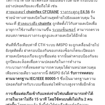
ให้การนำทางสายไฟหรือสายมอเตอร์ไปตามท่าเรือเป็นไป
อย่างปลอดภัยและเชื่อถือได้ เช่น
สายมอเตอร์ chainflex CFCRANE
รางกระดูกงู E4.56
ยัง
ช่วยนำทางสายเคเบิลในส่วนสุดท้ายไปยังแผงควบคุม ใน
ขณะที่
ตัวลดแรงดึง chainfix
ถูกติดตั้งไว้กับสายเคเบิลเพื่อ
อายุการใช้งานที่ยาวนานขึ้น
ระบบเซ็นเซอร์
สามารถตรวจ
สอบสภาพของรางกระดูกงูและสายเคเบิลได้อีกด้วย
ทันทีที่เรือเทียบท่าที่ CTH ระบบ iMSPO จะถูกเคลื่อนย้ายไป
ยังจุดติดตั้ง ฝาครอบป้องกันของกล่องซ็อกเก็ตจะเปิดออก
สายเคเบิลของเรือจะถูกเชื่อมต่อ จากนั้นฝาครอบป้องกันจะ
ถูกปิดและล็อคเพื่อความปลอดภัยในการทำงาน
กระบวนการทั้งหมดสามารถควบคุมได้ผ่านหน่วยควบคุม
เพียงหน่วยเดียว นอกจากนี้ iMSPO ยังได้
รับการทดสอบ
ตามมาตรฐาน IEC/IEEE 80005-1
ซึ่งเป็นมาตรฐานความ
ปลอดภัยสำหรับระบบเชื่อมต่อไฟฟ้าแรงสูงจากฝั่งอีกด้วย
การเชื่อมต่อเรือเข้ากับแหล่งจ่ายไฟบนฝั่งสามารถทำได้
ภายในเวลาไม่ถึง 15 นาที โดยใช้คนบนฝั่งไม่เกิน 2 คน
เท่านั้น
โดยรวมแล้ว สิ่งนี้ทำให้ท่าเรือฮัมบูร์กมีความ