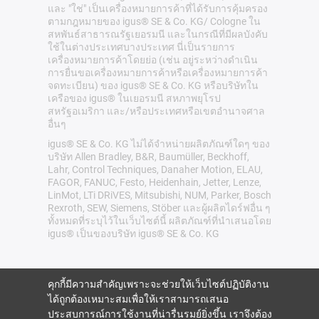
และ "ใช่" เป็นเครื่องหมายการค้าที่ได้รับการคุ้มครอง
ตามกฎหมายของ igus® SE & Co. KG/ Cologne ใน
สหพันธ์สาธารณรัฐเยอรมนี และในกรณีที่มีผลบังคับ
ใช้ในต่างประเทศบางประเทศ นี่เป็นรายการ
เครื่องหมายการค้าโดยย่อ (เช่น อยู่ระหว่างดำเนิน
การยื่นขอเครื่องหมายการค้าหรือเครื่องหมายการค้า
จดทะเบียน) ของ igus® SE & Co. KG หรือบริษัทใน
เครือของ igus® ในเยอรมนี สหภาพยุโรป
สหรัฐอเมริกา และ/หรือประเทศหรือเขตอำนาจศาล
อื่นๆ
igus® SE & Co. KG ไม่ได้จำหน่ายผลิตภัณฑ์ใดๆ ของ
บริษัท Allen Bradley, B&R, Baumüller, Beckhoff,
Lahr, Control Techniques, Danaher Motion, ELAU,
FAGOR, FANUC, Festo, Heidenhain, Jetter, Lenze,
LinMot, LTi DRiVES, Mitsubishi, NUM, Parker, Bosch
Rexroth, SEW, Siemens, Stöber และผู้ผลิตไดร์ฟอื่น ๆ
ทั้งหมดที่ระบุไว้ในเว็บไซต์นี้ ผลิตภัณฑ์ที่นำเสนอโดย
igus® เป็นของบริษัท igus® SE & Co. KG
คุกกี้มีความสำคัญเพราะจะช่วยให้เว็บไซต์ปฏิบัติงาน
ได้ถูกต้องเหมาะสมเพื่อให้เราสามารถเสนอ
ประสบการณ์การใช้งานที่น่ารื่นรมย์ยิ่งขึ้น เราจึงต้อง