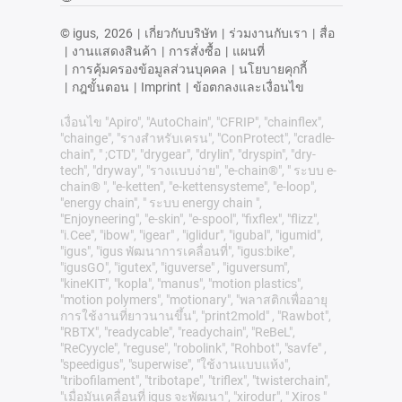
© igus,
2026
|
เกี่ยวกับบริษัท
|
ร่วมงานกับเรา
|
สื่อ
|
งานแสดงสินค้า
|
การสั่งซื้อ
|
แผนที่
|
การคุ้มครองข้อมูลส่วนบุคคล
|
นโยบายคุกกี้
|
กฎขั้นตอน
|
Imprint
|
ข้อตกลงและเงื่อนไข
เงื่อนไข "Apiro", "AutoChain", "CFRIP", "chainflex",
"chainge", "รางสำหรับเครน", "ConProtect", "cradle-
chain", " ;CTD", "drygear", "drylin", "dryspin", "dry-
tech", "dryway", "รางแบบง่าย", "e-chain®", " ระบบ e-
chain® ", "e-ketten", "e-kettensysteme", "e-loop",
"energy chain", " ระบบ energy chain ",
"Enjoyneering", "e-skin", "e-spool", "fixflex", "flizz",
"i.Cee", "ibow", "igear" , "iglidur", "igubal", "igumid",
"igus", "igus พัฒนาการเคลื่อนที่", "igus:bike",
"igusGO", "igutex", "iguverse" , "iguversum",
"kineKIT", "kopla", "manus", "motion plastics",
"motion polymers", "motionary", "พลาสติกเพื่ออายุ
การใช้งานที่ยาวนานขึ้น", "print2mold" , "Rawbot",
"RBTX", "readycable", "readychain", "ReBeL",
"ReCyycle", "reguse", "robolink", "Rohbot", "savfe" ,
"speedigus", "superwise", "ใช้งานแบบแห้ง",
"tribofilament", "tribotape", "triflex", "twisterchain",
"เมื่อมันเคลื่อนที่ igus จะพัฒนา", "xirodur", " Xiros "