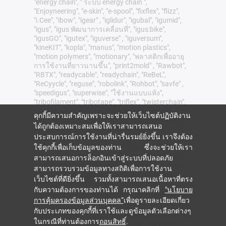
"energy chain", " ระบบ energy chain ",
"Enjoyneering", "e-skin", "e-spool", "fixflex", "flizz",
"i.Cee", "ibow", "igear" , "iglidur", "igubal", "igumid",
"igus", "igus พัฒนาการเคลื่อนที่", "igus:bike",
"igusGO", "igutex", "iguverse" , "iguversum",
"kineKIT", "kopla", "manus", "motion plastics",
"motion polymers", "motionary", "พลาสติกเพื่ออายุ
การใช้งานที่ยาวนานขึ้น", "print2mold" , "Rawbot",
"RBTX", "readycable", "readychain", "ReBeL",
"ReCyycle", "reguse", "robolink", "Rohbot", "savfe" ,
"speedigus", "superwise", "ใช้งานแบบแห้ง",
"tribofilament", "tribotape", "triflex", "twisterchain",
"เมื่อมันเคลื่อนที่ igus จะพัฒนา", "xirodur", " Xiros "
คุกกี้มีความสำคัญเพราะจะช่วยให้เว็บไซต์ปฏิบัติงาน
และ "ใช่" เป็นเครื่องหมายการค้าที่ได้รับการคุ้มครอง
ได้ถูกต้องเหมาะสมเพื่อให้เราสามารถเสนอ
ตามกฎหมายของ igus® SE & Co. KG/ Cologne ใน
ประสบการณ์การใช้งานที่น่ารื่นรมย์ยิ่งขึ้น เราจึงต้อง
สหพันธ์สาธารณรัฐเยอรมนี และในกรณีที่มีผลบังคับ
ใช้คุกกี้เพื่อเก็บข้อมูลของท่าน ซึ่งจะช่วยให้เรา
ใช้ในต่างประเทศบางประเทศ นี่เป็นรายการ
เครื่องหมายการค้าโดยย่อ (เช่น อยู่ระหว่างดำเนิน
สามารถเสนอการล็อกอินเข้าสู่ระบบที่ปลอดภัย
การยื่นขอเครื่องหมายการค้าหรือเครื่องหมายการค้า
สามารถรวบรวมข้อมูลทางสถิติเพื่อการใช้งาน
จดทะเบียน) ของ igus® SE & Co. KG หรือบริษัทใน
เว็บไซต์ที่ดียิ่งขึ้น รวมทั้งสามารถเสนอเนื้อหาที่ตรง
เครือของ igus® ในเยอรมนี สหภาพยุโรป
กับความต้องการของท่านได้ กรุณาคลิกที่
"นโยบาย
สหรัฐอเมริกา และ/หรือประเทศหรือเขตอำนาจศาล
การคุ้มครองข้อมูลส่วนบุคคล“
เพื่อดูรายละเอียดเกี่ยว
อื่นๆ
กับประเภทของคุกกี้ที่เราใช้และดูข้อมูลตัวเลือกต่างๆ
igus® SE & Co. KG ไม่ได้จำหน่ายผลิตภัณฑ์ใดๆ ของ
ในกรณีที่ท่านต้องการ
ถอนสิทธิ์
.
บริษัท Allen Bradley, B&R, Baumüller, Beckhoff,