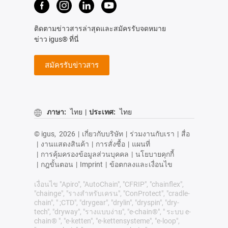
ติดตามข่าวสารล่าสุดและสมัครรับจดหมาย
ข่าว igus® ที่นี่
สมัครรับข่าวสาร
ภาษา:
ไทย
|
ประเทศ:
ไทย
© igus,
2026
|
เกี่ยวกับบริษัท
|
ร่วมงานกับเรา
|
สื่อ
|
งานแสดงสินค้า
|
การสั่งซื้อ
|
แผนที่
|
การคุ้มครองข้อมูลส่วนบุคคล
|
นโยบายคุกกี้
|
กฎขั้นตอน
|
Imprint
|
ข้อตกลงและเงื่อนไข
เงื่อนไข "Apiro", "AutoChain", "CFRIP", "chainflex",
"chainge", "รางสำหรับเครน", "ConProtect", "cradle-
chain", " ;CTD", "drygear", "drylin", "dryspin", "dry-
tech", "dryway", "รางแบบง่าย", "e-chain®", " ระบบ e-
chain® ", "e-ketten", "e-kettensysteme", "e-loop",