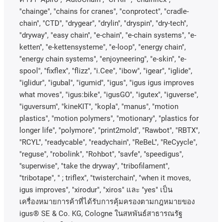
"chainge", "chains for cranes", "conprotect", "cradle-
chain", "CTD", "drygear", "drylin", "dryspin", "dry-tech",
"dryway", "easy chain", "e-chain", "e-chain systems", "e-
ketten", "e-kettensysteme", "e-loop", "energy chain",
"energy chain systems", "enjoyneering", "e-skin", "e-
spool", "fixflex", "flizz", "i.Cee", "ibow", "igear", "iglide",
"iglidur", "igubal", "igumid", "igus", "igus igus improves
what moves", "igus:bike", "igusGO", "igutex", "iguverse",
"iguversum", "kineKIT", "kopla", "manus", "motion
plastics", "motion polymers", "motionary", "plastics for
longer life", "polymore", "print2mold", "Rawbot", "RBTX",
"RCYL", "readycable", "readychain", "ReBeL", "ReCyycle",
"reguse", "robolink", "Rohbot", "savfe", "speedigus",
"superwise", "take the dryway", "tribofilament",
"tribotape", " ; triflex", "twisterchain", "when it moves,
igus improves", "xirodur", "xiros"
และ
"yes"
เป็น
เครื่องหมายการค้าที่ได้รับการคุ้มครองตามกฎหมายของ
igus® SE & Co. KG, Cologne
ในสหพันธ์สาธารณรัฐ