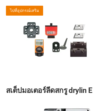
ไปที่อุปกรณ์เสริม
สเต็ปมอเตอร์ลีดสกรู drylin E