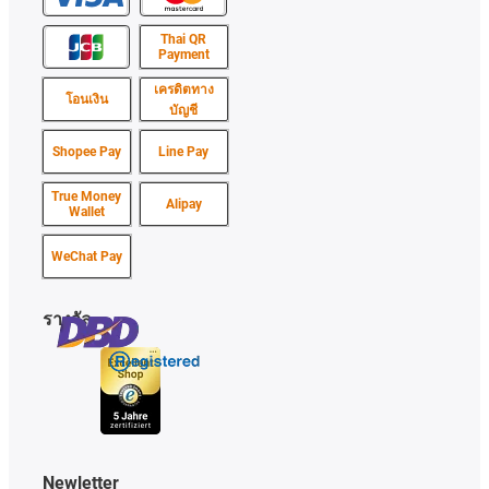
Thai QR
Payment
เครดิตทาง
โอนเงิน
บัญชี
Shopee Pay
Line Pay
True Money
Alipay
Wallet
WeChat Pay
รางวัล
Newletter