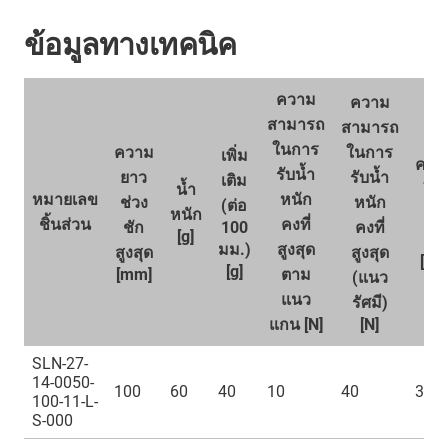
ข้อมูลทางเทคนิค
ความ
ความ
สามารถ
สามารถ
ในการ
ความ
ในการ
เพิ่ม
ความ
รับน้ำ
ยาว
รับน้ำ
เติม
น้ำ
ใน
หมายเลข
หนัก
ช่วง
หนัก
(ต่อ
หนัก
หม
ชิ้นส่วน
คงที่
ชัก
100
คงที่
[g]
สูง
มม.)
สูงสุด
สูงสุด
สูงสุด
[U/
[g]
[mm]
ตาม
(แนว
แนว
รัศมี)
แกน [N]
[N]
SLN-27-
14-0050-
100
60
40
10
40
300
100-11-L-
S-000