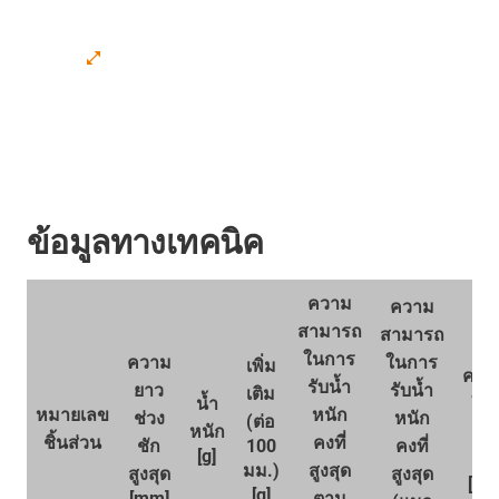
ข้อมูลทางเทคนิค
ความ
ความ
สามารถ
สามารถ
ในการ
ความ
ในการ
เพิ่ม
ความ
รับน้ำ
ยาว
รับน้ำ
เติม
น้ำ
ใน
หมายเลข
หนัก
ช่วง
หนัก
(ต่อ
หนัก
หม
ชิ้นส่วน
คงที่
ชัก
100
คงที่
[g]
สูง
มม.)
สูงสุด
สูงสุด
สูงสุด
[U/
[g]
[mm]
ตาม