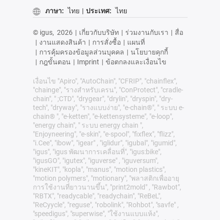
ภาษา:
ไทย
|
ประเทศ:
ไทย
© igus,
2026
|
เกี่ยวกับบริษัท
|
ร่วมงานกับเรา
|
สื่อ
|
งานแสดงสินค้า
|
การสั่งซื้อ
|
แผนที่
|
การคุ้มครองข้อมูลส่วนบุคคล
|
นโยบายคุกกี้
|
กฎขั้นตอน
|
Imprint
|
ข้อตกลงและเงื่อนไข
เงื่อนไข "Apiro", "AutoChain", "CFRIP", "chainflex",
"chainge", "รางสำหรับเครน", "ConProtect", "cradle-
chain", " ;CTD", "drygear", "drylin", "dryspin", "dry-
tech", "dryway", "รางแบบง่าย", "e-chain®", " ระบบ e-
chain® ", "e-ketten", "e-kettensysteme", "e-loop",
"energy chain", " ระบบ energy chain ",
"Enjoyneering", "e-skin", "e-spool", "fixflex", "flizz",
"i.Cee", "ibow", "igear" , "iglidur", "igubal", "igumid",
"igus", "igus พัฒนาการเคลื่อนที่", "igus:bike",
"igusGO", "igutex", "iguverse" , "iguversum",
"kineKIT", "kopla", "manus", "motion plastics",
"motion polymers", "motionary", "พลาสติกเพื่ออายุ
การใช้งานที่ยาวนานขึ้น", "print2mold" , "Rawbot",
"RBTX", "readycable", "readychain", "ReBeL",
"ReCyycle", "reguse", "robolink", "Rohbot", "savfe" ,
"speedigus", "superwise", "ใช้งานแบบแห้ง",