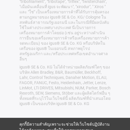
"tribofilament", "tribotape", "triflex", "twisterchain",
"เมื่อมันเคลื่อนที่ igus จะพัฒนา", "xirodur", " Xiros "
และ "ใช่" เป็นเครื่องหมายการค้าที่ได้รับการคุ้มครอง
ตามกฎหมายของ igus® SE & Co. KG/ Cologne ใน
สหพันธ์สาธารณรัฐเยอรมนี และในกรณีที่มีผลบังคับ
ใช้ในต่างประเทศบางประเทศ นี่เป็นรายการ
เครื่องหมายการค้าโดยย่อ (เช่น อยู่ระหว่างดำเนิน
การยื่นขอเครื่องหมายการค้าหรือเครื่องหมายการค้า
จดทะเบียน) ของ igus® SE & Co. KG หรือบริษัทใน
เครือของ igus® ในเยอรมนี สหภาพยุโรป
สหรัฐอเมริกา และ/หรือประเทศหรือเขตอำนาจศาล
อื่นๆ
igus® SE & Co. KG ไม่ได้จำหน่ายผลิตภัณฑ์ใดๆ ของ
บริษัท Allen Bradley, B&R, Baumüller, Beckhoff,
Lahr, Control Techniques, Danaher Motion, ELAU,
FAGOR, FANUC, Festo, Heidenhain, Jetter, Lenze,
LinMot, LTi DRiVES, Mitsubishi, NUM, Parker, Bosch
Rexroth, SEW, Siemens, Stöber และผู้ผลิตไดร์ฟอื่น ๆ
ทั้งหมดที่ระบุไว้ในเว็บไซต์นี้ ผลิตภัณฑ์ที่นำเสนอโดย
igus® เป็นของบริษัท igus® SE & Co. KG
คุกกี้มีความสำคัญเพราะจะช่วยให้เว็บไซต์ปฏิบัติงาน