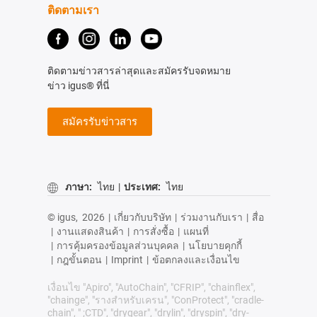
ติดตามเรา
ติดตามข่าวสารล่าสุดและสมัครรับจดหมาย
ข่าว igus® ที่นี่
สมัครรับข่าวสาร
ภาษา:
ไทย
|
ประเทศ:
ไทย
© igus,
2026
|
เกี่ยวกับบริษัท
|
ร่วมงานกับเรา
|
สื่อ
|
งานแสดงสินค้า
|
การสั่งซื้อ
|
แผนที่
|
การคุ้มครองข้อมูลส่วนบุคคล
|
นโยบายคุกกี้
|
กฎขั้นตอน
|
Imprint
|
ข้อตกลงและเงื่อนไข
เงื่อนไข "Apiro", "AutoChain", "CFRIP", "chainflex",
"chainge", "รางสำหรับเครน", "ConProtect", "cradle-
chain", " ;CTD", "drygear", "drylin", "dryspin", "dry-