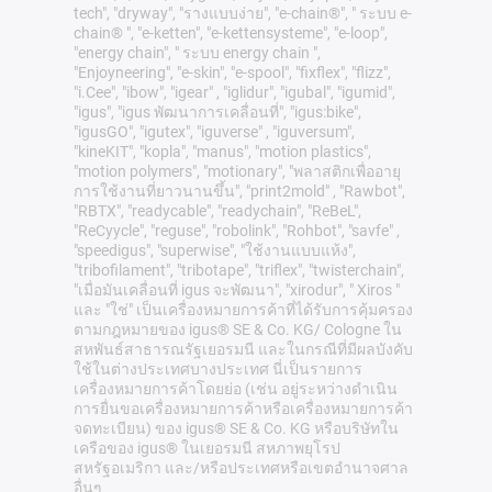
tech", "dryway", "รางแบบง่าย", "e-chain®", " ระบบ e-
chain® ", "e-ketten", "e-kettensysteme", "e-loop",
"energy chain", " ระบบ energy chain ",
"Enjoyneering", "e-skin", "e-spool", "fixflex", "flizz",
"i.Cee", "ibow", "igear" , "iglidur", "igubal", "igumid",
"igus", "igus พัฒนาการเคลื่อนที่", "igus:bike",
"igusGO", "igutex", "iguverse" , "iguversum",
"kineKIT", "kopla", "manus", "motion plastics",
"motion polymers", "motionary", "พลาสติกเพื่ออายุ
การใช้งานที่ยาวนานขึ้น", "print2mold" , "Rawbot",
"RBTX", "readycable", "readychain", "ReBeL",
"ReCyycle", "reguse", "robolink", "Rohbot", "savfe" ,
"speedigus", "superwise", "ใช้งานแบบแห้ง",
"tribofilament", "tribotape", "triflex", "twisterchain",
"เมื่อมันเคลื่อนที่ igus จะพัฒนา", "xirodur", " Xiros "
และ "ใช่" เป็นเครื่องหมายการค้าที่ได้รับการคุ้มครอง
ตามกฎหมายของ igus® SE & Co. KG/ Cologne ใน
สหพันธ์สาธารณรัฐเยอรมนี และในกรณีที่มีผลบังคับ
ใช้ในต่างประเทศบางประเทศ นี่เป็นรายการ
เครื่องหมายการค้าโดยย่อ (เช่น อยู่ระหว่างดำเนิน
การยื่นขอเครื่องหมายการค้าหรือเครื่องหมายการค้า
จดทะเบียน) ของ igus® SE & Co. KG หรือบริษัทใน
เครือของ igus® ในเยอรมนี สหภาพยุโรป
สหรัฐอเมริกา และ/หรือประเทศหรือเขตอำนาจศาล
อื่นๆ