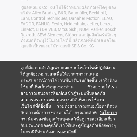
igus® SE & Co. KG ไม่ได้จำหน่ายผลิตภัณฑ์ใดๆ ของ
บริษัท Allen Bradley, B&R, Baumüller, Beckhoff,
Lahr, Control Techniques, Danaher Motion, ELAU,
FAGOR, FANUC, Festo, Heidenhain, Jetter, Lenze,
LinMot, LTi DRiVES, Mitsubishi, NUM, Parker, Bosch
Rexroth, SEW, Siemens, Stöber และผู้ผลิตไดร์ฟอื่น ๆ
ทั้งหมดที่ระบุไว้ในเว็บไซต์นี้ ผลิตภัณฑ์ที่นำเสนอโดย
igus® เป็นของบริษัท igus® SE & Co. KG
คุกกี้มีความสำคัญเพราะจะช่วยให้เว็บไซต์ปฏิบัติงาน
ได้ถูกต้องเหมาะสมเพื่อให้เราสามารถเสนอ
ประสบการณ์การใช้งานที่น่ารื่นรมย์ยิ่งขึ้น เราจึงต้อง
ใช้คุกกี้เพื่อเก็บข้อมูลของท่าน ซึ่งจะช่วยให้เรา
สามารถเสนอการล็อกอินเข้าสู่ระบบที่ปลอดภัย
สามารถรวบรวมข้อมูลทางสถิติเพื่อการใช้งาน
เว็บไซต์ที่ดียิ่งขึ้น รวมทั้งสามารถเสนอเนื้อหาที่ตรง
กับความต้องการของท่านได้ กรุณาคลิกที่
"นโยบาย
การคุ้มครองข้อมูลส่วนบุคคล“
เพื่อดูรายละเอียดเกี่ยว
กับประเภทของคุกกี้ที่เราใช้และดูข้อมูลตัวเลือกต่างๆ
ในกรณีที่ท่านต้องการ
ถอนสิทธิ์
.