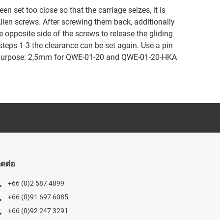
en set too close so that the carriage seizes, it is
Allen screws. After screwing them back, additionally
e opposite side of the screws to release the gliding
teps 1-3 the clearance can be set again. Use a pin
is purpose: 2,5mm for QWE-01-20 and QWE-01-20-HKA
ิดต่อ
+66 (0)2 587 4899
+66 (0)91 697 6085
+66 (0)92 247 3291