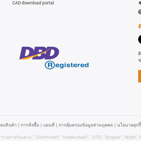
CAD download portal
ต
ต
ข
ดงสินค้า
|
การสั่งซื้อ
|
แผนที่
|
การคุ้มครองข้อมูลส่วนบุคคล
|
นโยบายคุกกี้
 "รางสำหรับเครน", "ConProtect", "cradle-chain", " ;CTD", "drygear", "drylin", "